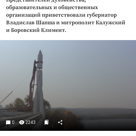
Криминал
образовательных и общественных
Культура
организаций приветствовали губернатор
Владислав Шапша и митрополит Калужский
Недвижимость и ЖКХ
и Боровский Климент.
Образование
Общество
Погода
Праздники
Происшествия
Спорт
Экономика и бизнес
ПРОЕКТЫ
Блоги
Издания
0
2243
Медиаперсона