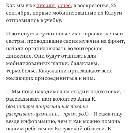
Интересное чтиво
Как мы уже
писали ранее
, в воскресенье, 25
Клиника года
сентября, первые мобилизованные из Калуги
Бренд года
отправились в учебку.
Работодатель года
И вот спустя сутки после их отправки жены и
сестры, проводившие своих мужчин на фронт,
начали организовывать волонтерское
движение. Они будут отшивать для
мобилизованных шапки, балаклавы,
термобелье. Калужанки приглашают всех
желающих присоединиться к ним.
— Мы пока находимся на стадии подготовки, –
рассказывает нам волонтер Анна К.
(
волонтеры попросили нас пока не
раскрывать фамилии, - прим. ред
.) – Я сама ищу
везде информацию, чем и как можно помочь
нашим ребятам из Калужской области. В