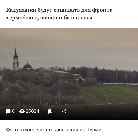
Криминал
Калужанки будут отшивать для фронта
Культура
термобелье, шапки и балаклавы
Недвижимость и ЖКХ
Образование
Общество
Погода
Праздники
Происшествия
Спорт
Экономика и бизнес
ПРОЕКТЫ
6
25024
Блоги
Издания
Фото волонтерского движения из Перми.
Медиаперсона