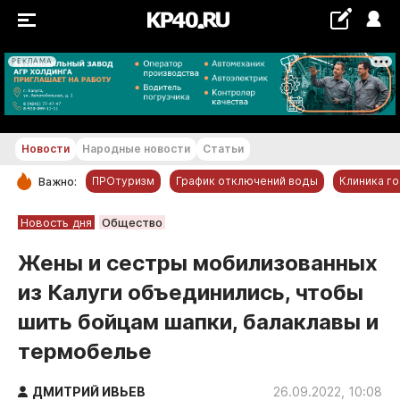
РЕКЛАМА
+26...+27 °С
Новости
Народные новости
Статьи
ПРОтуризм
График отключений воды
Клиника г
Важно:
РУБРИКИ
Новость дня
Общество
Обнинск
Жены и сестры мобилизованных
Новости компаний
из Калуги объединились, чтобы
Статьи
шить бойцам шапки, балаклавы и
Народные новости
термобелье
Авто и транспорт
Благоустройство
ДМИТРИЙ ИВЬЕВ
26.09.2022, 10:08