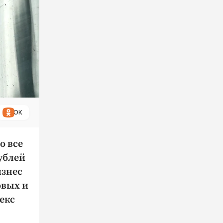
ОК
о все
ублей
изнес
овых и
екс