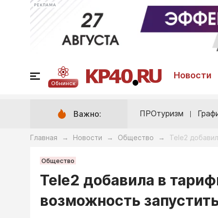
РЕКЛАМА
Новости
Обнинск
ПРОтуризм
Граф
Важно:
Главная
Новости
Общество
Tele2 добави
→
→
→
Общество
Tele2 добавила в тари
возможность запустить