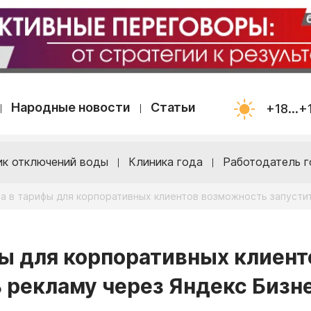
Народные новости
Статьи
+18...+
ик отключений воды
Клиника года
Работодатель г
ла в тарифы для корпоративных клиентов возможность запусти
фы для корпоративных клиент
 рекламу через Яндекс Бизн