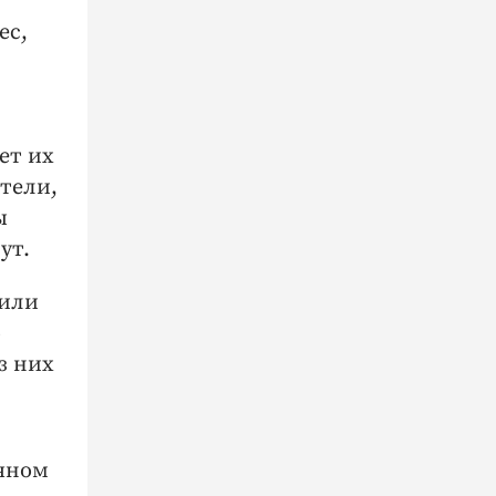
ес,
ет их
тели,
ы
ут.
 или
о
з них
ичном