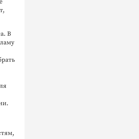
е
т,
а. В
кламу
брать
ля
ии.
стям,