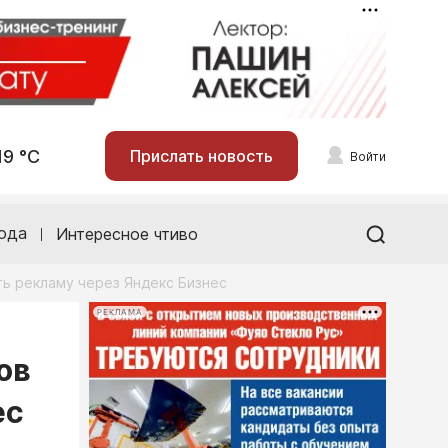
19 °С
Прислать новость
Войти
ода
Интересное чтиво
ть рекламу через Яндекс Бизнес
РЕКЛАМА
ов
ес