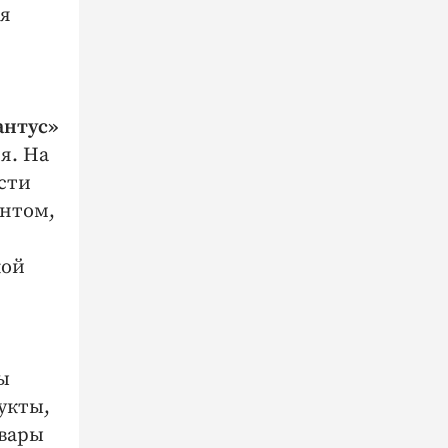
ня
антус»
я. На
сти
ентом,
кой
ы
укты,
овары