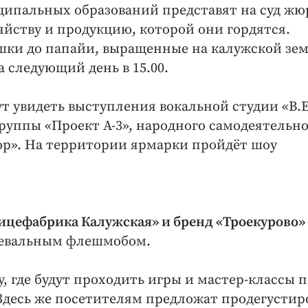
ципальных образований представят на суд жю
яйству и продукцию, которой они гордятся.
ошки до папайи, выращенные на калужской зем
 следующий день в 15.00.
т увидеть выступления вокальной студии «В.Е
руппы «Проект А-3», народного самодеятельн
ор». На территории ярмарки пройдёт шоу
цефабрика Калужская» и бренд «Троекурово»
нцевальным флешмобом.
, где будут проходить игры и мастер-классы п
Здесь же посетителям предложат продегустир