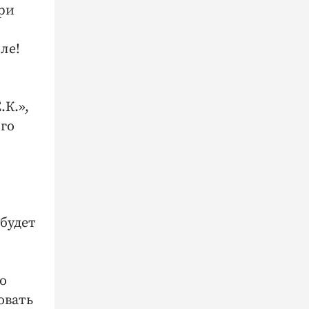
ри
ле!
.К.»,
ого
будет
о
овать