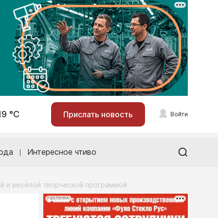
19 °С
Прислать новость
Войти
ода
Интересное чтиво
ой и весёлой творческой программой
РЕКЛАМА