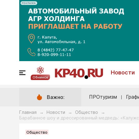
РЕКЛАМА
Новости
Обнинск
ПРОтуризм
Граф
Важно:
Главная
Новости
Общество
→
→
→
Барабанное шоу и дрессированный медведь: «Калужс
Общество