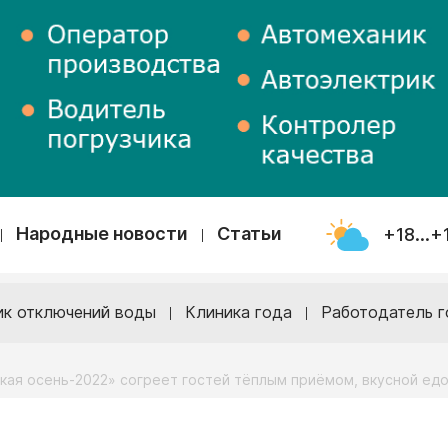
Народные новости
Статьи
+18...+
ик отключений воды
Клиника года
Работодатель г
кая осень-2022» согреет гостей тёплым приёмом, вкусной ед