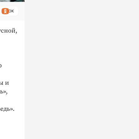
ОК
усной,
р
ы и
ь»,
едь».