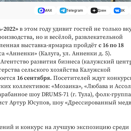
MAX
Telegram
Дзен
ВК
-2022»
в этом году удивит гостей не только вк
оизводства, но и весёлой, развлекательной
ленная выставка-ярмарка пройдёт
с 16 по 18
 «Анненки» (Калуга, ул. Анненки д. 5).
Агентство развития бизнеса (калужский цент
ерства сельского хозяйства Калужской
роется
16 сентября.
Посетителей ждут конкурс
ких коллективов: «Мозаика», «Любава и Ассол
барабанное шоу DRUMS-71 (г. Тула), фолк-группа
нист Артур Юсупов, шоу «Дрессированный медв
жений и конкурс на лучшую экспозицию среди