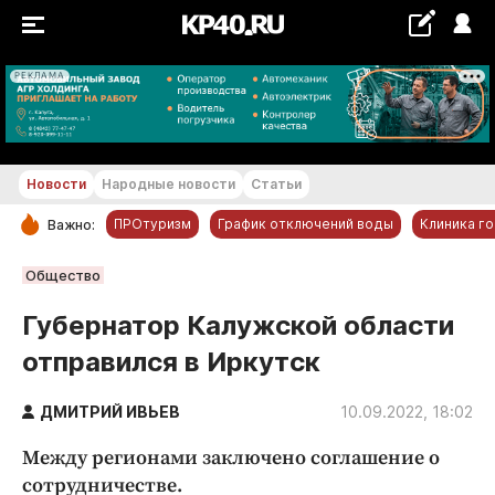
РЕКЛАМА
+11...+12 °С
Новости
Народные новости
Статьи
ПРОтуризм
График отключений воды
Клиника г
Важно:
РУБРИКИ
Общество
Обнинск
Губернатор Калужской области
Новости компаний
отправился в Иркутск
Статьи
Народные новости
ДМИТРИЙ ИВЬЕВ
10.09.2022, 18:02
Авто и транспорт
Между регионами заключено соглашение о
Благоустройство
сотрудничестве.