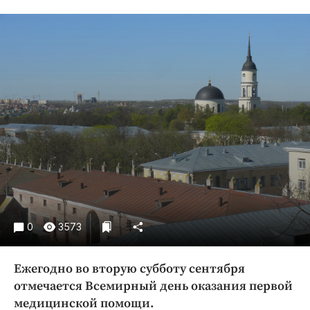
Криминал
Культура
Недвижимость и ЖКХ
Образование
Общество
Погода
Праздники
Происшествия
Спорт
Экономика и бизнес
ПРОЕКТЫ
0
3573
Блоги
Ежегодно во вторую субботу сентября
Издания
отмечается Всемирный день оказания первой
Медиаперсона
медицинской помощи.