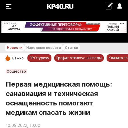
+16...+17 °С
РЕКЛАМА
Новости
Народные новости
Статьи
ПРОтуризм
График отключений воды
Клиника г
Важно:
РУБРИКИ
Общество
Обнинск
Первая медицинская помощь:
Новости компаний
санавиация и техническая
Статьи
оснащенность помогают
Народные новости
медикам спасать жизни
Авто и транспорт
Благоустройство
10.09.2022, 10:00