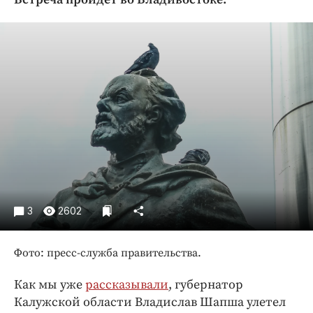
Криминал
Культура
Недвижимость и ЖКХ
Образование
Общество
Погода
Праздники
Происшествия
Спорт
Экономика и бизнес
3
2602
ПРОЕКТЫ
Фото: пресс-служба правительства.
Блоги
Издания
Как мы уже
рассказывали
, губернатор
Медиаперсона
Калужской области Владислав Шапша улетел