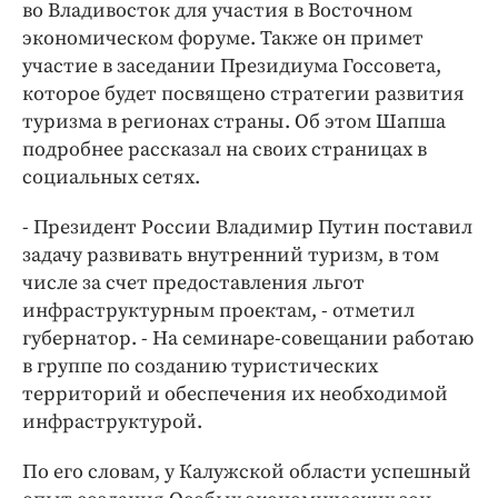
Интересное чтиво
во Владивосток для участия в Восточном
экономическом форуме. Также он примет
Клиника года
участие в заседании Президиума Госсовета,
Бренд года
которое будет посвящено стратегии развития
Работодатель года
туризма в регионах страны. Об этом Шапша
подробнее рассказал на своих страницах в
социальных сетях.
- Президент России Владимир Путин поставил
задачу развивать внутренний туризм, в том
числе за счет предоставления льгот
инфраструктурным проектам, - отметил
губернатор. - На семинаре-совещании работаю
в группе по созданию туристических
территорий и обеспечения их необходимой
инфраструктурой.
По его словам, у Калужской области успешный