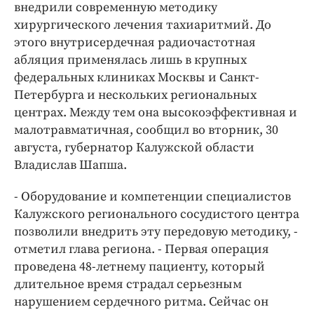
Интересное чтиво
внедрили современную методику
хирургического лечения тахиаритмий. До
Клиника года
этого внутрисердечная радиочастотная
Бренд года
абляция применялась лишь в крупных
Работодатель года
федеральных клиниках Москвы и Санкт-
Петербурга и нескольких региональных
центрах. Между тем она высокоэффективная и
малотравматичная, сообщил во вторник, 30
августа, губернатор Калужской области
Владислав Шапша.
- Оборудование и компетенции специалистов
Калужского регионального сосудистого центра
позволили внедрить эту передовую методику, -
отметил глава региона. - Первая операция
проведена 48-летнему пациенту, который
длительное время страдал серьезным
нарушением сердечного ритма. Сейчас он