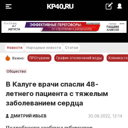
+28...+29 °С
РЕКЛАМА
Новости
Народные новости
Статьи
ПРОтуризм
График отключений воды
Клиника г
Важно:
РУБРИКИ
Общество
Обнинск
В Калуге врачи спасли 48-
Новости компаний
летнего пациента с тяжелым
Статьи
заболеванием сердца
Народные новости
Авто и транспорт
ДМИТРИЙ ИВЬЕВ
30.08.2022, 12:14
Благоустройство
Подробности сообщил губернатор.