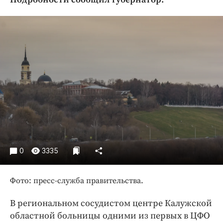
Криминал
Культура
Недвижимость и ЖКХ
Образование
Общество
Погода
Праздники
Происшествия
Спорт
Экономика и бизнес
0
3335
ПРОЕКТЫ
Фото: пресс-служба правительства.
Блоги
Издания
В региональном сосудистом центре Калужской
Медиаперсона
областной больницы одними из первых в ЦФО