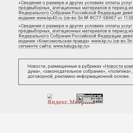
«
Сведения о размере и других условиях оплаты услу
предвыборных, агитационных материалов в период и
Федерального Собрания Российской Федерации девято
издание www.kp40.ru (св-во Эл № ФС77-58967 от 11.08
«
Сведения о размере и других условиях оплаты услу
предвыборных, агитационных материалов в период и
Федерального Собрания Российской Федерации девято
издание «Комсомольская правда» www.kp.ru (св-во Эл
сегменте сайта: www.kaluga.kp.ru
»
Новости, размещенные в рубриках «
Новости ком
дума», «законодательное собрание», «политика»,
договорной, рекламно-информационной основе.