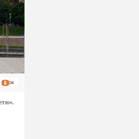
ОК
ети».