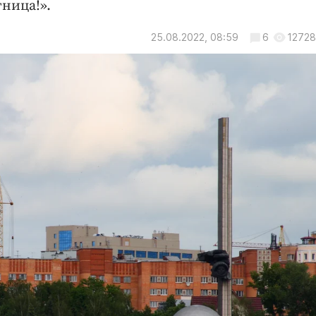
ница!».
25.08.2022, 08:59
6
12728