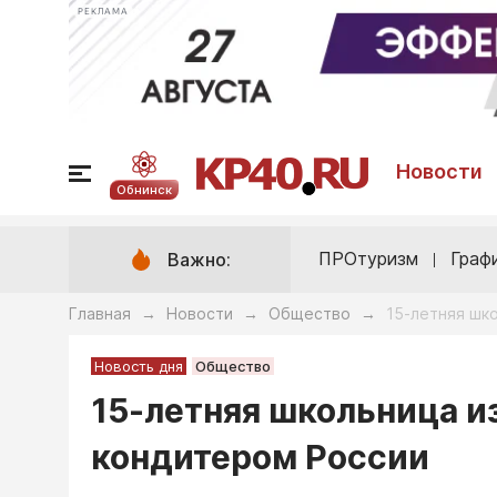
РЕКЛАМА
Новости
Обнинск
ПРОтуризм
Граф
Важно:
Главная
Новости
Общество
15-летняя шк
→
→
→
Новость дня
Общество
15-летняя школьница и
кондитером России