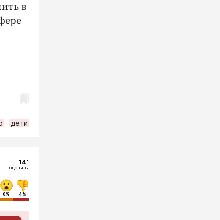
пить в
сфере
о
дети
141
оценили
0%
4%