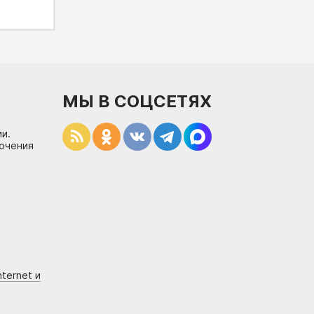
МЫ В СОЦСЕТЯХ
и.
лючения
ternet и