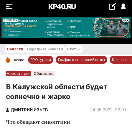
РЕКЛАМА
+19...+20 °С
Новости
Народные новости
Статьи
ПРОтуризм
График отключений воды
Клиника г
Важно:
РУБРИКИ
Новость дня
Общество
Обнинск
В Калужской области будет
Новости компаний
солнечно и жарко
Статьи
Народные новости
ДМИТРИЙ ИВЬЕВ
24.08.2022, 06:01
Авто и транспорт
Что обещают синоптики
Благоустройство