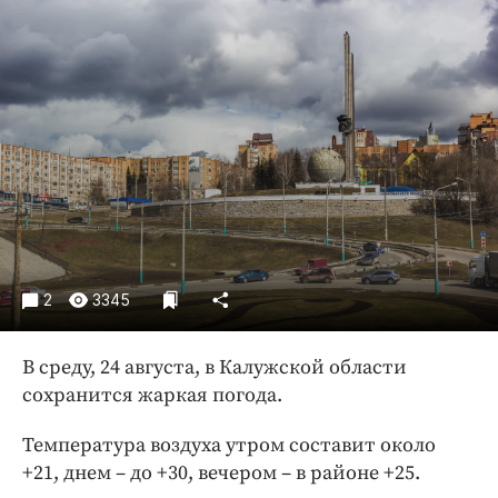
Криминал
Культура
Недвижимость и ЖКХ
Образование
Общество
Погода
Праздники
Происшествия
Спорт
2
3345
Экономика и бизнес
ПРОЕКТЫ
В среду, 24 августа, в Калужской области
сохранится жаркая погода.
Блоги
Издания
Температура воздуха утром составит около
Медиаперсона
+21, днем – до +30, вечером – в районе +25.