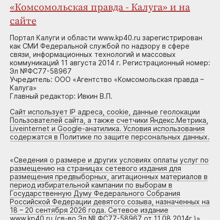
«Комсомольская правда - Калуга» и на
сайте
Портал Калуги и области www.kp40.ru зарегистрирован
как СМИ Федеральной службой по надзору в сфере
связи, информационных технологий и массовых
коммуникаций 11 августа 2014 г. Регистрационный номер:
Эл №ФС77-58967
Учредитель: ООО «Агентство «Комсомольская правда –
Калуга»
Главный редактор: Ивкин В.П.
Сайт использует IP адреса, cookie, данные геолокации
Пользователей сайта, а также счетчики Яндекс.Метрика,
Liveinternet и Google-анатилика. Условия использования
содержатся в Политике по защите персональных данных.
«
Сведения о размере и других условиях оплаты услуг по
размещению на страницах сетевого издания для
размещения предвыборных, агитационных материалов в
период избирательной кампании по выборам в
Государственную Думу Федерального Собрания
Российской Федерации девятого созыва, назначенных на
18 – 20 сентября 2026 года. Сетевое издание
www.kp40.ru (св-во Эл № ФС77-58967 от 11.08.2014г.)
»