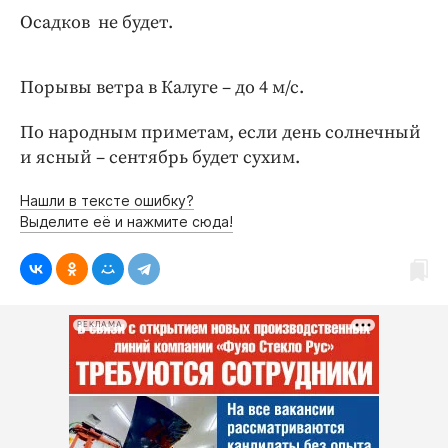
Интересное чтиво
Осадков не будет.
Клиника года
Бренд года
Порывы ветра в Калуге – до 4 м/с.
Работодатель года
По народным приметам, если день солнечный
и ясный – сентябрь будет сухим.
Нашли в тексте ошибку?
Выделите её и нажмите сюда!
РЕКЛАМА