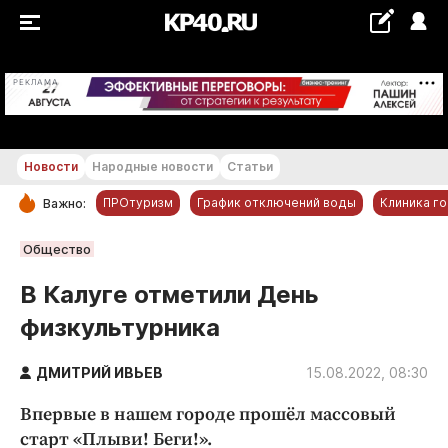
+18...+19 °С
РЕКЛАМА
Новости
Народные новости
Статьи
ПРОтуризм
График отключений воды
Клиника г
Важно:
РУБРИКИ
Общество
Обнинск
В Калуге отметили День
Новости компаний
физкультурника
Статьи
Народные новости
ДМИТРИЙ ИВЬЕВ
15.08.2022, 08:30
Авто и транспорт
Впервые в нашем городе прошёл массовый
Благоустройство
старт «Плыви! Беги!».