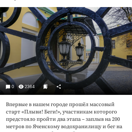
Криминал
Культура
Недвижимость и ЖКХ
Образование
Общество
Погода
Праздники
Происшествия
Спорт
Экономика и бизнес
0
2364
ПРОЕКТЫ
Впервые в нашем городе прошёл массовый
Блоги
старт «Плыви! Беги!», участникам которого
Издания
предстояло пройти два этапа – заплыв на 200
Медиаперсона
метров по Яченскому водохранилищу и бег на