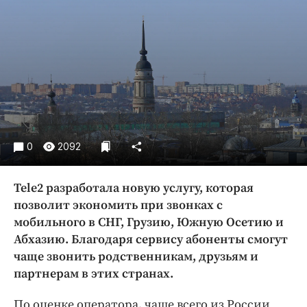
Криминал
Культура
Недвижимость и ЖКХ
Образование
Общество
Погода
Праздники
0
2092
Происшествия
Спорт
Tele2 разработала новую услугу, которая
Экономика и бизнес
позволит экономить при звонках с
ПРОЕКТЫ
мобильного в СНГ, Грузию, Южную Осетию и
Абхазию. Благодаря сервису абоненты смогут
Блоги
чаще звонить родственникам, друзьям и
Издания
партнерам в этих странах.
Медиаперсона
По оценке оператора, чаще всего из России