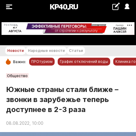
+25...+26 °С
РЕКЛАМА
Новости
Народные новости
Статьи
ПРОтуризм
График отключений воды
Клиника г
Важно:
РУБРИКИ
Общество
Обнинск
Южные страны стали ближе –
Новости компаний
звонки в зарубежье теперь
Статьи
доступнее в 2-3 раза
Народные новости
Авто и транспорт
08.08.2022, 10:00
Благоустройство