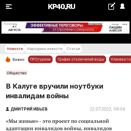
+18...+19 °С
РЕКЛАМА
Новости
Народные новости
Статьи
ПРОтуризм
График отключений воды
Клиника г
Важно:
РУБРИКИ
Общество
Обнинск
В Калуге вручили ноутбуки
Новости компаний
инвалидам войны
Статьи
Народные новости
ДМИТРИЙ ИВЬЕВ
22.07.2022, 09:04
Авто и транспорт
«Мы живые» - это проект по социальной
Благоустройство
адаптации инвалидов войны, инвалидов