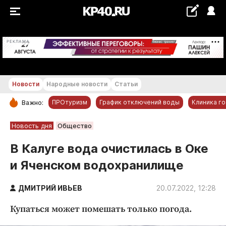
+20...+21 °С
РЕКЛАМА
Новости
Народные новости
Статьи
ПРОтуризм
График отключений воды
Клиника г
Важно:
РУБРИКИ
Новость дня
Общество
Обнинск
В Калуге вода очистилась в Оке
Новости компаний
и Яченском водохранилище
Статьи
Народные новости
ДМИТРИЙ ИВЬЕВ
20.07.2022, 12:28
Авто и транспорт
Купаться может помешать только погода.
Благоустройство