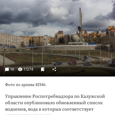
Криминал
Культура
Недвижимость и ЖКХ
Образование
Общество
Погода
Праздники
Происшествия
Спорт
16
11274
Экономика и бизнес
ПРОЕКТЫ
Фото из архива КП40.
Блоги
Управление Роспотребнадзора по Калужской
Издания
области опубликовало обновленный список
Медиаперсона
водоемов, вода в которых соответствует