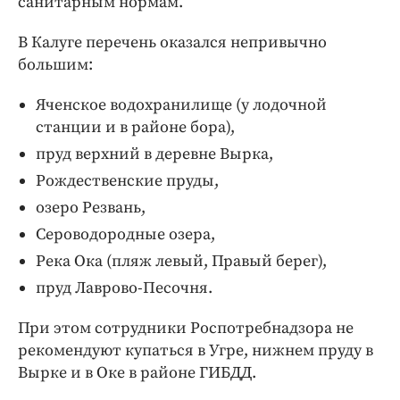
санитарным нормам.
Интересное чтиво
Клиника года
В Калуге перечень оказался непривычно
Бренд года
большим:
Работодатель года
Яченское водохранилище (у лодочной
станции и в районе бора),
пруд верхний в деревне Вырка,
Рождественские пруды,
озеро Резвань,
Сероводородные озера,
Река Ока (пляж левый, Правый берег),
пруд Лаврово-Песочня.
При этом сотрудники Роспотребнадзора не
рекомендуют купаться в Угре, нижнем пруду в
Вырке и в Оке в районе ГИБДД.