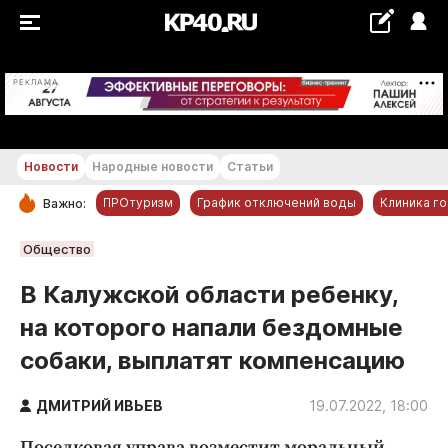
+22...+23 °С
РЕКЛАМА
Новости
Народные новости
Статьи
ПРОтуризм
График отключений воды
Клиника г
Важно:
РУБРИКИ
Общество
Обнинск
В Калужской области ребенку,
Новости компаний
на которого напали бездомные
Статьи
собаки, выплатят компенсацию
Народные новости
Авто и транспорт
ДМИТРИЙ ИВЬЕВ
19.07.2022, 18:00
Благоустройство
Поселковая управа возместит моральный