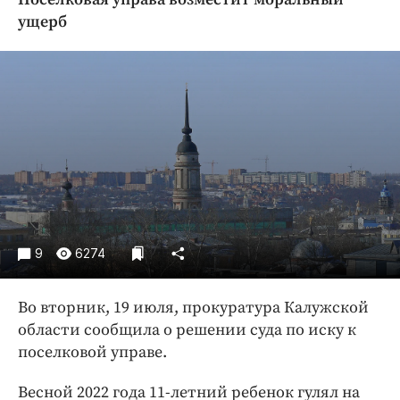
Криминал
ущерб
Культура
Недвижимость и ЖКХ
Образование
Общество
Погода
Праздники
Происшествия
Спорт
Экономика и бизнес
9
6274
ПРОЕКТЫ
Во вторник, 19 июля, прокуратура Калужской
Блоги
области сообщила о решении суда по иску к
Издания
поселковой управе.
Медиаперсона
Весной 2022 года 11-летний ребенок гулял на