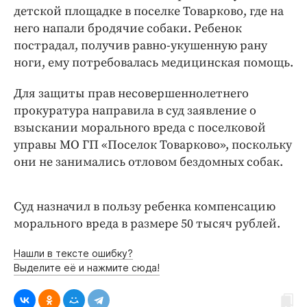
Интересное чтиво
детской площадке в поселке Товарково, где на
Клиника года
него напали бродячие собаки. Ребенок
Бренд года
пострадал, получив равно-укушенную рану
ноги, ему потребовалась медицинская помощь.
Работодатель года
Для защиты прав несовершеннолетнего
прокуратура направила в суд заявление о
взыскании морального вреда с поселковой
управы МО ГП «Поселок Товарково», поскольку
они не занимались отловом бездомных собак.
Суд назначил в пользу ребенка компенсацию
морального вреда в размере 50 тысяч рублей.
Нашли в тексте ошибку?
Выделите её и нажмите сюда!