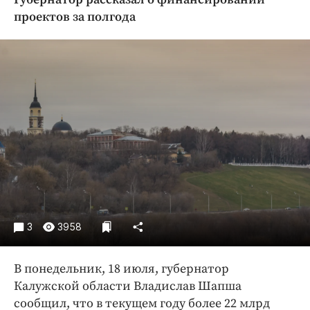
Криминал
проектов за полгода
Культура
Недвижимость и ЖКХ
Образование
Общество
Погода
Праздники
Происшествия
Спорт
Экономика и бизнес
ПРОЕКТЫ
3
3958
Блоги
В понедельник, 18 июля, губернатор
Издания
Калужской области Владислав Шапша
Медиаперсона
сообщил, что в текущем году более 22 млрд