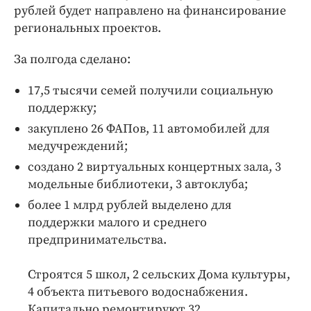
Интересное чтиво
рублей будет направлено на финансирование
Клиника года
региональных проектов.
Бренд года
За полгода сделано:
Работодатель года
17,5 тысячи семей получили социальную
поддержку;
закуплено 26 ФАПов, 11 автомобилей для
медучреждений;
создано 2 виртуальных концертных зала, 3
модельные библиотеки, 3 автоклуба;
более 1 млрд рублей выделено для
поддержки малого и среднего
предпринимательства.
Строятся 5 школ, 2 сельских Дома культуры,
4 объекта питьевого водоснабжения.
Капитально ремонтируют 32