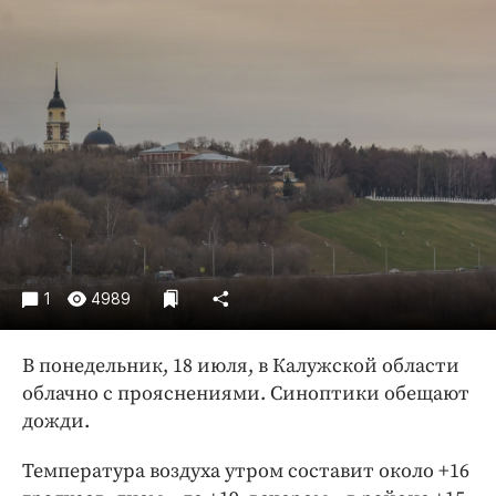
Криминал
Культура
Недвижимость и ЖКХ
Образование
Общество
Погода
Праздники
Происшествия
Спорт
1
4989
Экономика и бизнес
ПРОЕКТЫ
В понедельник, 18 июля, в Калужской области
облачно с прояснениями. Синоптики обещают
Блоги
дожди.
Издания
Медиаперсона
Температура воздуха утром составит около +16