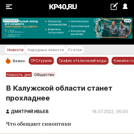
РЕКЛАМА
+19...+20 °С
Новости
Народные новости
Статьи
ПРОтуризм
График отключений воды
Клиника г
Важно:
РУБРИКИ
Новость дня
Общество
Обнинск
В Калужской области станет
Новости компаний
прохладнее
Статьи
Народные новости
ДМИТРИЙ ИВЬЕВ
18.07.2022, 06:00
Авто и транспорт
Что обещают синоптики
Благоустройство