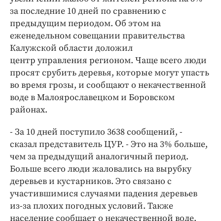
Интересное чтиво
за последние 10 дней по сравнению с
Клиника года
предыдущим периодом. Об этом на
Бренд года
еженедельном совещании правительства
Работодатель года
Калужской области доложил
центр управления регионом. Чаще всего люди
просят срубить деревья, которые могут упасть
во время грозы, и сообщают о некачественной
воде в Малоярославецком и Боровском
районах.
- За 10 дней поступило 3638 сообщений, -
сказал представитель ЦУР. - Это на 3% больше,
чем за предыдущий аналогичный период.
Больше всего люди жаловались на вырубку
деревьев и кустарников. Это связано с
участившимися случаями падения деревьев
из-за плохих погодных условий. Также
население сообщает о некачественной воде.