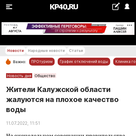
+24...+25 °С
РЕКЛАМА
Новости
Народные новости
Статьи
ПРОтуризм
График отключений воды
Клиника г
Важно:
РУБРИКИ
Новость дня
Общество
Обнинск
Жители Калужской области
Новости компаний
жалуются на плохое качество
Статьи
воды
Народные новости
Авто и транспорт
11.07.2022, 11:51
Благоустройство
На еженедельном совещании правительства