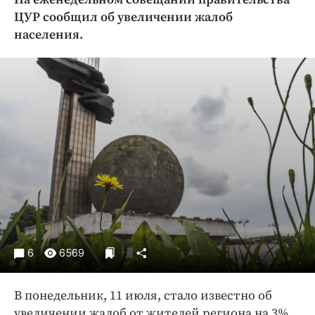
Криминал
ЦУР сообщил об увеличении жалоб
Культура
населения.
Недвижимость и ЖКХ
Образование
Общество
Погода
Праздники
Происшествия
Спорт
Экономика и бизнес
ПРОЕКТЫ
6
6569
Блоги
Издания
В понедельник, 11 июля, стало известно об
Медиаперсона
увеличении жалоб от жителей региона на 3%