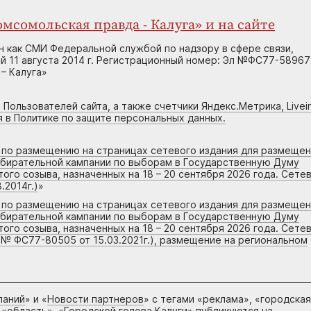
мсомольская правда - Калуга» и на сайте
н как СМИ Федеральной службой по надзору в сфере связи,
 11 августа 2014 г. Регистрационный номер: Эл №ФС77-58967
– Калуга»
 Пользователей сайта, а также счетчики Яндекс.Метрика, Livein
я в Политике по защите персональных данных.
г по размещению на страницах сетевого издания для размеще
збирательной кампании по выборам в Государственную Думу
го созыва, назначенных на 18 – 20 сентября 2026 года. Сете
.2014г.)
»
г по размещению на страницах сетевого издания для размеще
збирательной кампании по выборам в Государственную Думу
го созыва, назначенных на 18 – 20 сентября 2026 года. Сете
 № ФС77-80505 от 15.03.2021г.), размещение на региональном
паний
» и «
Новости партнеров
» с тегами «реклама», «городская
 «область», «Городской голова Калуги» публикуются на