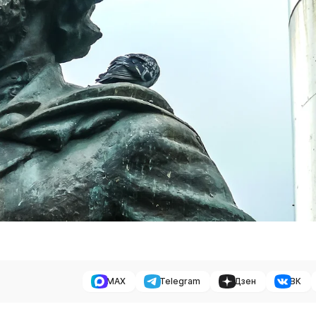
MAX
Telegram
Дзен
ВК