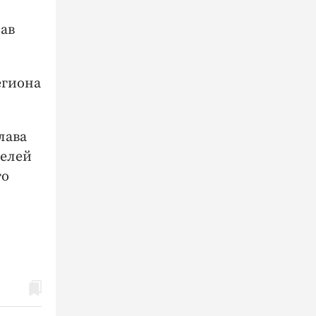
лав
егиона
лава
телей
го