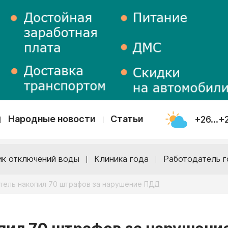
Народные новости
Статьи
+26...+
ик отключений воды
Клиника года
Работодатель г
итель накопил 70 штрафов за нарушение ПДД