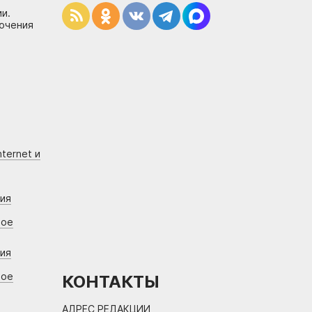
и.
лючения
ternet и
ния
вое
ния
вое
КОНТАКТЫ
АДРЕС РЕДАКЦИИ