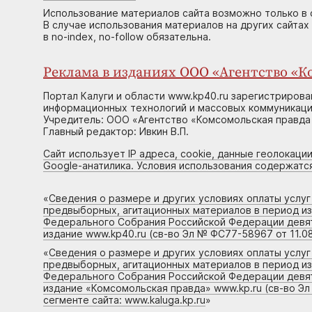
Использование материалов сайта возможно только в 
В случае использования материалов на других сайтах
в no-index, no-follow обязательна.
Реклама в изданиях ООО «Агентство «Ко
Портал Калуги и области www.kp40.ru зарегистрирова
информационных технологий и массовых коммуникаций
Учредитель: ООО «Агентство «Комсомольская правда 
Главный редактор: Ивкин В.П.
Сайт использует IP адреса, cookie, данные геолокации
Google-анатилика. Условия использования содержатс
«
Сведения о размере и других условиях оплаты услу
предвыборных, агитационных материалов в период и
Федерального Собрания Российской Федерации девято
издание www.kp40.ru (св-во Эл № ФС77-58967 от 11.08
«
Сведения о размере и других условиях оплаты услу
предвыборных, агитационных материалов в период и
Федерального Собрания Российской Федерации девято
издание «Комсомольская правда» www.kp.ru (св-во Эл
сегменте сайта: www.kaluga.kp.ru
»