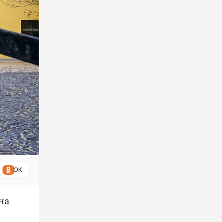
ОК
на