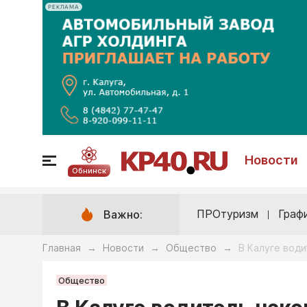
РЕКЛАМА
Новости
Обнинск
ПРОтуризм
Граф
Важно:
Главная
Новости
Общество
В Калуге вод
→
→
→
Общество