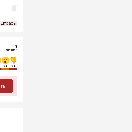
штрафы
8
оценили
0%
0%
сть