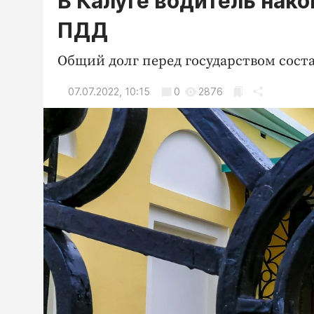
В Калуге водитель нак
ПДД
Общий долг перед государством соста
07.07.2022, 10:15
0
2876