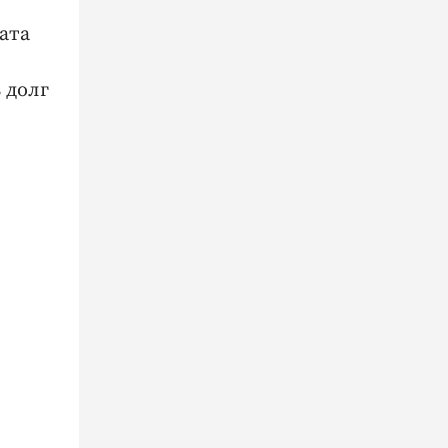
ата
 долг