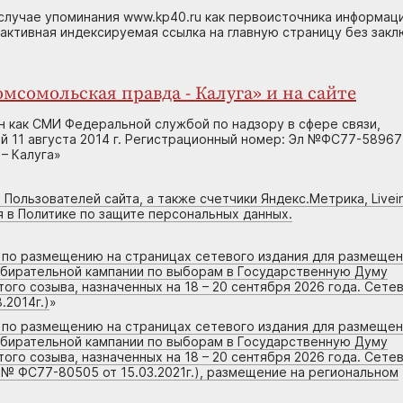
случае упоминания www.kp40.ru как первоисточника информаци
 активная индексируемая ссылка на главную страницу без зак
мсомольская правда - Калуга» и на сайте
н как СМИ Федеральной службой по надзору в сфере связи,
 11 августа 2014 г. Регистрационный номер: Эл №ФС77-58967
– Калуга»
 Пользователей сайта, а также счетчики Яндекс.Метрика, Livein
я в Политике по защите персональных данных.
г по размещению на страницах сетевого издания для размеще
збирательной кампании по выборам в Государственную Думу
го созыва, назначенных на 18 – 20 сентября 2026 года. Сете
.2014г.)
»
г по размещению на страницах сетевого издания для размеще
збирательной кампании по выборам в Государственную Думу
го созыва, назначенных на 18 – 20 сентября 2026 года. Сете
 № ФС77-80505 от 15.03.2021г.), размещение на региональном