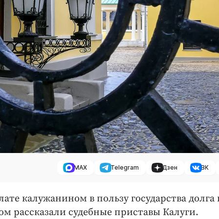
MAX
Telegram
Дзен
ВК
плате калужанином в пользу государства долга 
ом рассказали судебные приставы Калуги.