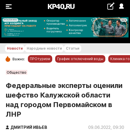
РЕКЛАМА
+20...+21 °С
Новости
Народные новости
Статьи
ПРОтуризм
График отключений воды
Клиника г
Важно:
РУБРИКИ
Общество
Обнинск
Федеральные эксперты оценили
Новости компаний
шефство Калужской области
Статьи
над городом Первомайском в
Народные новости
ЛНР
Авто и транспорт
Благоустройство
ДМИТРИЙ ИВЬЕВ
09.06.2022, 09:30