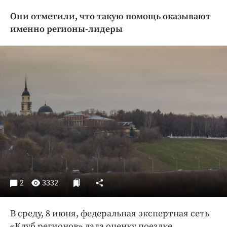
Криминал
Они отметили, что такую помощь оказывают
Культура
именно регионы-лидеры
Недвижимость и ЖКХ
Образование
Общество
Погода
Праздники
Происшествия
Спорт
Экономика и бизнес
ПРОЕКТЫ
2
3332
Блоги
Издания
В среду, 8 июня, федеральная экспертная сеть
Медиаперсона
«Клуб регионов» дала оценку поездке