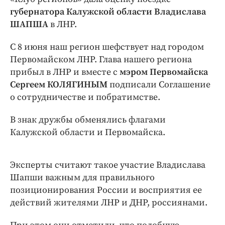
Интересное чтиво
губернатора Калужской области Владислава
Клиника года
ШАПША
в ЛНР.
Бренд года
С 8 июня наш регион шефствует над городом
Работодатель года
Первомайском ЛНР. Глава нашего региона
прибыл в ЛНР и вместе с
мэром Первомайска
Сергеем КОЛЯГИНЫМ
подписали Соглашение
о сотрудничестве и побратимстве.
В знак дружбы обменялись флагами
Калужской области и Первомайска.
Эксперты считают такое участие Владислава
Шапши важным для правильного
позиционирования России и восприятия ее
действий жителями ЛНР и ДНР, россиянами.