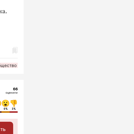
ка.
бщество
66
оценили
0%
3%
сть