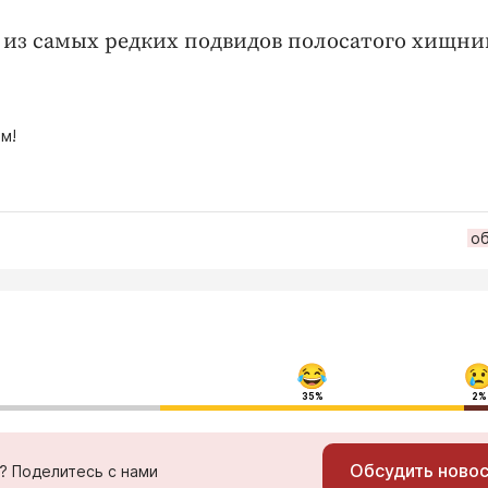
н из самых редких подвидов полосатого хищни
м!
о
35%
2%
Обсудить ново
ь? Поделитесь с нами