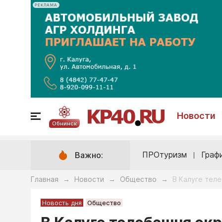
РЕКЛАМА
Новости
Обнинск
ПРОтуризм
Граф
Важно:
Главная
Новости
Общество
В Калуге тел
→
→
→
Новость дня
Общество