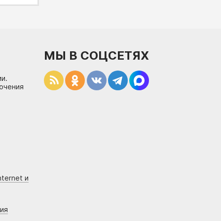
МЫ В СОЦСЕТЯХ
и.
лючения
ternet и
ния