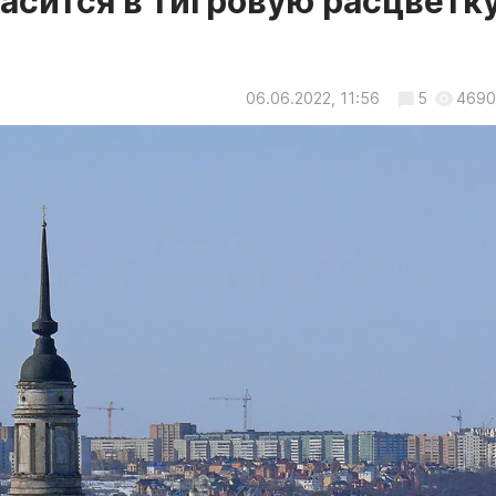
расится в тигровую расцветк
06.06.2022, 11:56
5
4690