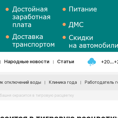
Народные новости
Статьи
+20...+
ик отключений воды
Клиника года
Работодатель г
ебашня окрасится в тигровую расцветку