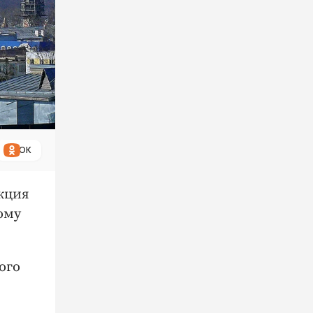
ОК
Акция
ому
ого