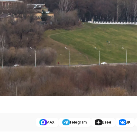
MAX
Telegram
Дзен
ВК