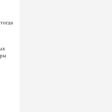
 тогда
ых
иры