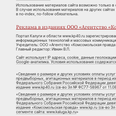
Использование материалов сайта возможно только в 
В случае использования материалов на других сайтах
в no-index, no-follow обязательна.
Реклама в изданиях ООО «Агентство «Ко
Портал Калуги и области www.kp40.ru зарегистрирова
информационных технологий и массовых коммуникаций
Учредитель: ООО «Агентство «Комсомольская правда 
Главный редактор: Ивкин В.П.
Сайт использует IP адреса, cookie, данные геолокации
Google-анатилика. Условия использования содержатс
«
Сведения о размере и других условиях оплаты услу
предвыборных, агитационных материалов в период и
Федерального Собрания Российской Федерации девято
издание www.kp40.ru (св-во Эл № ФС77-58967 от 11.08
«
Сведения о размере и других условиях оплаты услу
предвыборных, агитационных материалов в период и
Федерального Собрания Российской Федерации девято
издание «Комсомольская правда» www.kp.ru (св-во Эл
сегменте сайта: www.kaluga.kp.ru
»