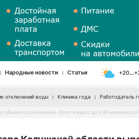
Народные новости
Статьи
+20...+
ик отключений воды
Клиника года
Работодатель г
д губернатора Калужской области вырос до 8,49 миллиона ру