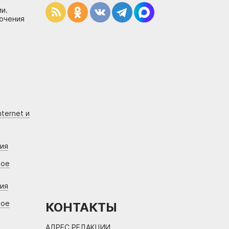
и.
лючения
ternet и
ния
вое
ния
вое
КОНТАКТЫ
АДРЕС РЕДАКЦИИ