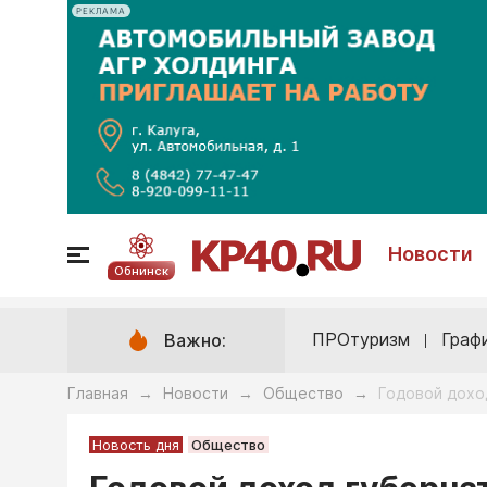
РЕКЛАМА
Новости
Обнинск
ПРОтуризм
Граф
Важно:
Главная
Новости
Общество
Годовой дохо
→
→
→
Новость дня
Общество