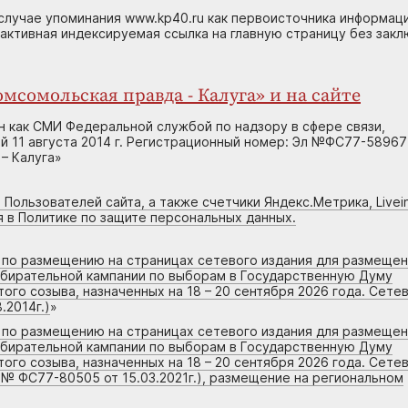
случае упоминания www.kp40.ru как первоисточника информаци
 активная индексируемая ссылка на главную страницу без зак
мсомольская правда - Калуга» и на сайте
н как СМИ Федеральной службой по надзору в сфере связи,
 11 августа 2014 г. Регистрационный номер: Эл №ФС77-58967
– Калуга»
 Пользователей сайта, а также счетчики Яндекс.Метрика, Livein
я в Политике по защите персональных данных.
г по размещению на страницах сетевого издания для размеще
збирательной кампании по выборам в Государственную Думу
го созыва, назначенных на 18 – 20 сентября 2026 года. Сете
.2014г.)
»
г по размещению на страницах сетевого издания для размеще
збирательной кампании по выборам в Государственную Думу
го созыва, назначенных на 18 – 20 сентября 2026 года. Сете
 № ФС77-80505 от 15.03.2021г.), размещение на региональном