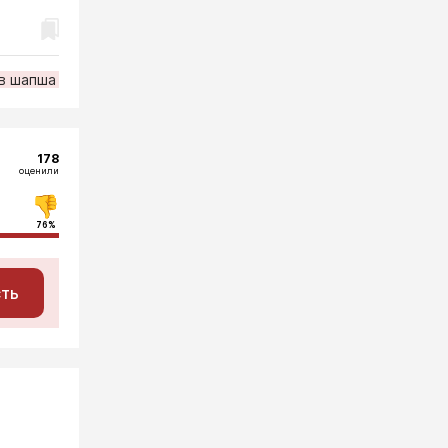
в шапша
178
оценили
76%
сть