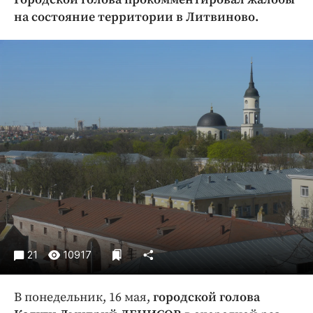
Криминал
на состояние территории в Литвиново.
Культура
Недвижимость и ЖКХ
Образование
Общество
Погода
Праздники
Происшествия
Спорт
Экономика и бизнес
ПРОЕКТЫ
Блоги
21
10917
Издания
Медиаперсона
В понедельник, 16 мая,
городской голова