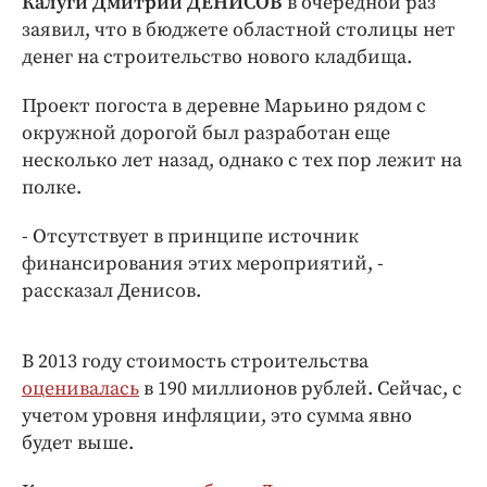
Калуги Дмитрий ДЕНИСОВ
в очередной раз
Интересное чтиво
заявил, что в бюджете областной столицы нет
Клиника года
денег на строительство нового кладбища.
Бренд года
Работодатель года
Проект погоста в деревне Марьино рядом с
окружной дорогой был разработан еще
несколько лет назад, однако с тех пор лежит на
полке.
- Отсутствует в принципе источник
финансирования этих мероприятий, -
рассказал Денисов.
В 2013 году стоимость строительства
оценивалась
в 190 миллионов рублей. Сейчас, с
учетом уровня инфляции, это сумма явно
будет выше.