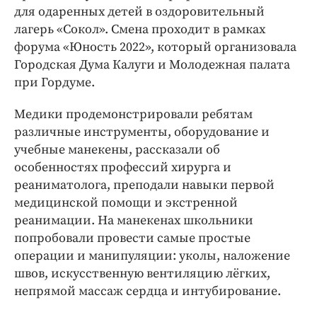
Интересное чтиво
для одаренных детей в оздоровительный
Клиника года
лагерь «Сокол». Смена проходит в рамках
Бренд года
форума «Юность 2022», который организовала
Городская Дума Калуги и Молодежная палата
Работодатель года
при Гордуме.
Медики продемонстрировали ребятам
различные инструменты, оборудование и
учебные манекены, рассказали об
особенностях профессий хирурга и
реаниматолога, преподали навыки первой
медицинской помощи и экстренной
реанимации. На манекенах школьники
попробовали провести самые простые
операции и манипуляции: уколы, наложение
швов, искусственную вентиляцию лёгких,
непрямой массаж сердца и интубирование.