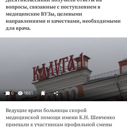
Криминал
вопросы, связанные с поступлением в
Культура
медицинские ВУЗы, целевыми
направлениями и качествами, необходимыми
Недвижимость и ЖКХ
для врача.
Образование
Общество
Погода
Праздники
Происшествия
Спорт
Экономика и бизнес
ПРОЕКТЫ
0
1861
Блоги
Ведущие врачи больницы скорой
Издания
медицинской помощи имени К.Н. Шевченко
Медиаперсона
приехали к участникам профильной смены