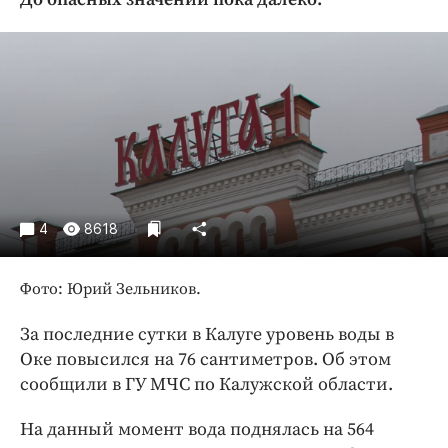
Криминал
Культура
Недвижимость и ЖКХ
Образование
Общество
Погода
Праздники
Происшествия
4
8618
Спорт
Экономика и бизнес
Фото: Юрий Зельников.
ПРОЕКТЫ
За последние сутки в Калуге уровень воды в
Оке повысился на 76 сантиметров. Об этом
Блоги
сообщили в ГУ МЧС по Калужской области.
Издания
Медиаперсона
На данный момент вода поднялась на 564