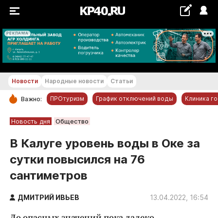
РЕКЛАМА
+29...+30 °С
Новости
Народные новости
Статьи
ПРОтуризм
График отключений воды
Клиника г
Важно:
РУБРИКИ
Новость дня
Общество
Обнинск
В Калуге уровень воды в Оке за
Новости компаний
сутки повысился на 76
Статьи
сантиметров
Народные новости
Авто и транспорт
ДМИТРИЙ ИВЬЕВ
13.04.2022, 16:54
Благоустройство
До опасных значений пока далеко.