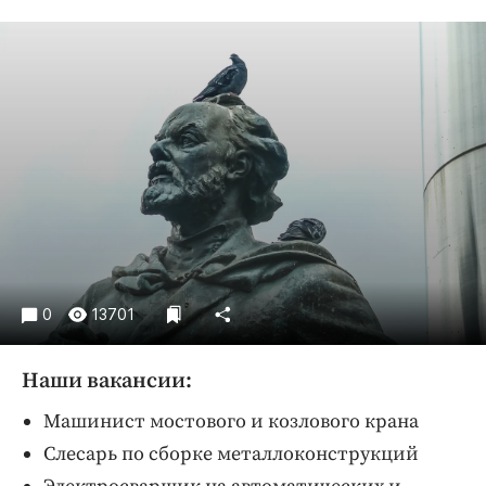
Криминал
Культура
Недвижимость и ЖКХ
Образование
Общество
Погода
Праздники
Происшествия
Спорт
Экономика и бизнес
0
13701
ПРОЕКТЫ
Наши вакансии:
Блоги
Машинист мостового и козлового крана
Издания
Слесарь по сборке металлоконструкций
Медиаперсона