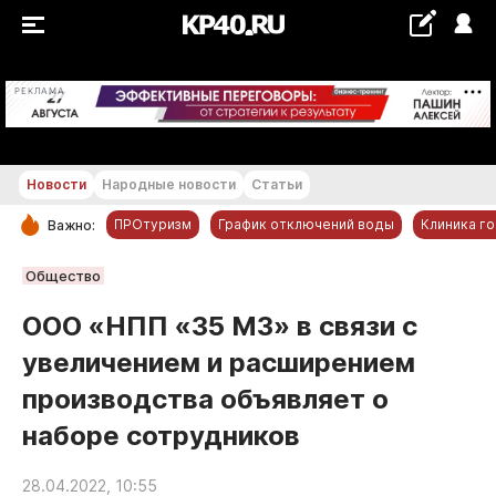
+24...+25 °С
РЕКЛАМА
Новости
Народные новости
Статьи
ПРОтуризм
График отключений воды
Клиника г
Важно:
РУБРИКИ
Общество
Обнинск
ООО «НПП «35 МЗ» в связи с
Новости компаний
увеличением и расширением
Статьи
производства объявляет о
Народные новости
наборе сотрудников
Авто и транспорт
Благоустройство
28.04.2022, 10:55