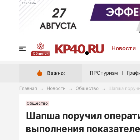
РЕКЛАМА
Новости
Обнинск
ПРОтуризм
Граф
Важно:
Главная
Новости
Общество
Шапша поручи
→
→
→
Общество
Шапша поручил операт
выполнения показателе