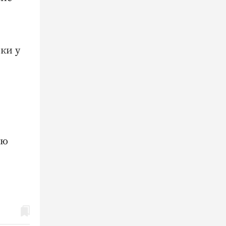
ки у
лю