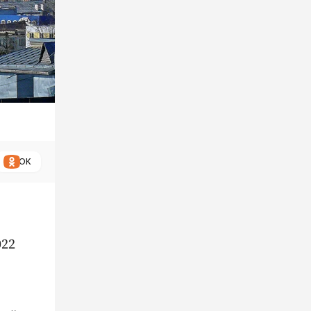
ОК
022