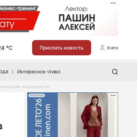
24 °С
Прислать новость
Войти
ода
Интересное чтиво
еализации нацпроектов
РЕКЛАМА
в