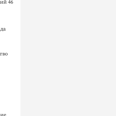
ий 46
рда
тво
вие