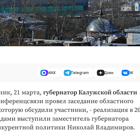
MAX
Telegram
Дзен
ВК
ник, 21 марта,
губернатор Калужской области
нференцсвязи провел заседание областного
которую обсудили участники, - реализация в 2
адами выступили заместитель губернатора
нкурентной политики Николай Владимиров.