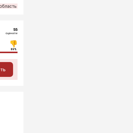
область
55
оценили
89%
сть