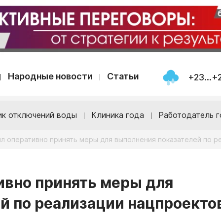
Народные новости
Статьи
+23...+
ик отключений воды
Клиника года
Работодатель г
л оперативно принять меры для выполнения показателей по р
ивно принять меры для
й по реализации нацпроекто