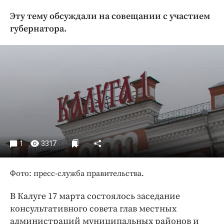
Криминал
Эту тему обсуждали на совещании с участием
Культура
губернатора.
Недвижимость и ЖКХ
Образование
Общество
Погода
Праздники
Происшествия
Спорт
Экономика и бизнес
1
3317
ПРОЕКТЫ
Фото: пресс-служба правительства.
Блоги
В Калуге 17 марта состоялось заседание
Издания
консультативного совета глав местных
Медиаперсона
администраций муниципальных районов и