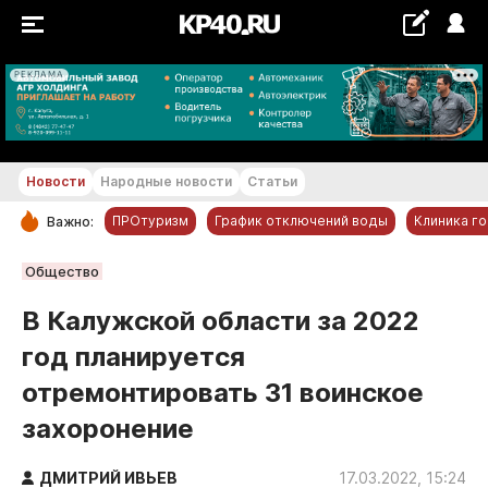
РЕКЛАМА
+21...+22 °С
Новости
Народные новости
Статьи
ПРОтуризм
График отключений воды
Клиника г
Важно:
РУБРИКИ
Общество
Обнинск
В Калужской области за 2022
Новости компаний
год планируется
Статьи
отремонтировать 31 воинское
Народные новости
захоронение
Авто и транспорт
Благоустройство
ДМИТРИЙ ИВЬЕВ
17.03.2022, 15:24