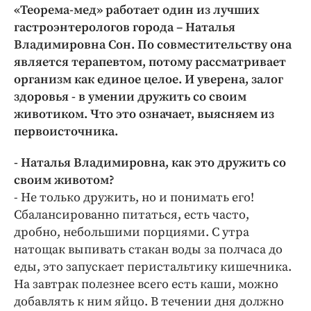
Интересное чтиво
«Теорема-мед» работает один из лучших
Клиника года
гастроэнтерологов города – Наталья
Владимировна Сон. По совместительству она
Бренд года
является терапевтом, потому рассматривает
Работодатель года
организм как единое целое. И уверена, залог
здоровья - в умении дружить со своим
животиком. Что это означает, выясняем из
первоисточника.
- Наталья Владимировна, как это дружить со
своим животом?
- Не только дружить, но и понимать его!
Сбалансированно питаться, есть часто,
дробно, небольшими порциями. С утра
натощак выпивать стакан воды за полчаса до
еды, это запускает перистальтику кишечника.
На завтрак полезнее всего есть каши, можно
добавлять к ним яйцо. В течении дня должно