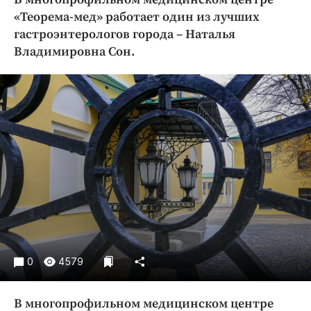
Криминал
«Теорема-мед» работает один из лучших
Культура
гастроэнтерологов города – Наталья
Владимировна Сон.
Недвижимость и ЖКХ
Образование
Общество
Погода
Праздники
Происшествия
Спорт
Экономика и бизнес
ПРОЕКТЫ
Блоги
0
4579
Издания
Медиаперсона
В многопрофильном медицинском центре