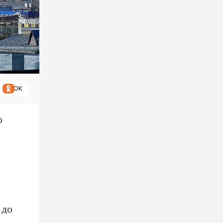
ОК
о
 до