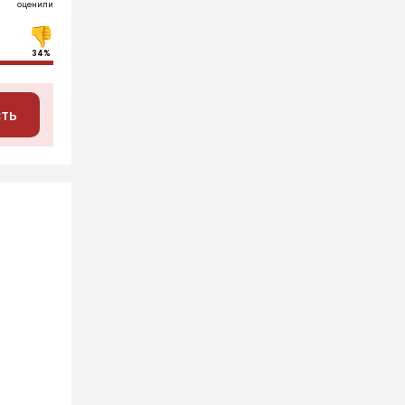
оценили
34%
сть