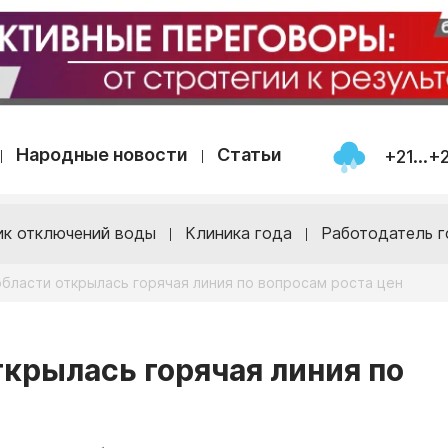
Народные новости
Статьи
+21...+
ик отключений воды
Клиника года
Работодатель г
области открылась горячая линия по вопросам роста цен
ткрылась горячая линия по