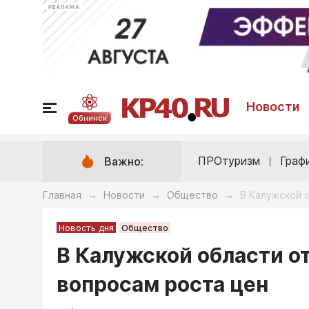
РЕКЛАМА
Новости
Обнинск
ПРОтуризм
Граф
Важно:
Главная
Новости
Общество
В Калужской 
→
→
→
Новость дня
Общество
В Калужской области о
вопросам роста цен