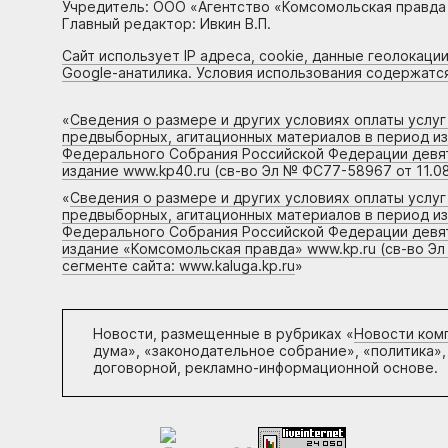
Учредитель: ООО «Агентство «Комсомольская правда 
Главный редактор: Ивкин В.П.
Сайт использует IP адреса, cookie, данные геолокации
Google-анатилика. Условия использования содержатс
«
Сведения о размере и других условиях оплаты услу
предвыборных, агитационных материалов в период и
Федерального Собрания Российской Федерации девято
издание www.kp40.ru (св-во Эл № ФС77-58967 от 11.08
«
Сведения о размере и других условиях оплаты услу
предвыборных, агитационных материалов в период и
Федерального Собрания Российской Федерации девято
издание «Комсомольская правда» www.kp.ru (св-во Эл
сегменте сайта: www.kaluga.kp.ru
»
Новости, размещенные в рубриках «
Новости ком
дума», «законодательное собрание», «политика»,
договорной, рекламно-информационной основе.