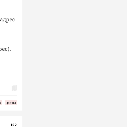
 адрес
ес).
о
цены
122