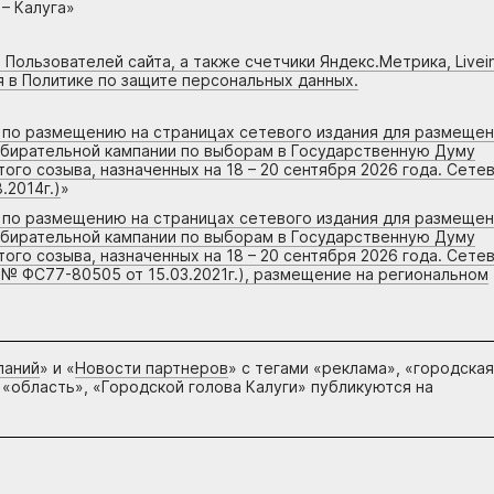
– Калуга»
 Пользователей сайта, а также счетчики Яндекс.Метрика, Livein
я в Политике по защите персональных данных.
г по размещению на страницах сетевого издания для размеще
збирательной кампании по выборам в Государственную Думу
го созыва, назначенных на 18 – 20 сентября 2026 года. Сете
.2014г.)
»
г по размещению на страницах сетевого издания для размеще
збирательной кампании по выборам в Государственную Думу
го созыва, назначенных на 18 – 20 сентября 2026 года. Сете
 № ФС77-80505 от 15.03.2021г.), размещение на региональном
паний
» и «
Новости партнеров
» с тегами «реклама», «городская
 «область», «Городской голова Калуги» публикуются на