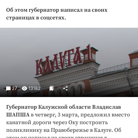
Криминал
Об этом губернатор написал на своих
Культура
страницах в соцсетях.
Недвижимость и ЖКХ
Образование
Общество
Погода
Праздники
Происшествия
Спорт
Экономика и бизнес
27
13182
ПРОЕКТЫ
Губернатор Калужской области Владислав
Блоги
ШАПША
в четверг, 3 марта, предложил вместо
Издания
канатной дороги через Оку построить
поликлинику на Правобережье в Калуге. Об
Медиаперсона
этом он написал на своих страницах в