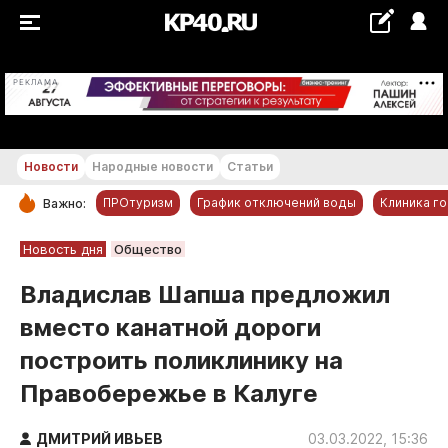
+24...+25 °С
РЕКЛАМА
Новости
Народные новости
Статьи
ПРОтуризм
График отключений воды
Клиника г
Важно:
РУБРИКИ
Новость дня
Общество
Обнинск
Владислав Шапша предложил
Новости компаний
вместо канатной дороги
Статьи
построить поликлинику на
Народные новости
Правобережье в Калуге
Авто и транспорт
Благоустройство
ДМИТРИЙ ИВЬЕВ
03.03.2022, 15:36