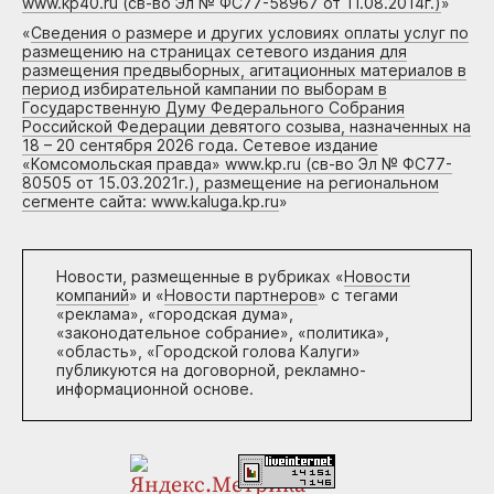
www.kp40.ru (св-во Эл № ФС77-58967 от 11.08.2014г.)
»
«
Сведения о размере и других условиях оплаты услуг по
размещению на страницах сетевого издания для
размещения предвыборных, агитационных материалов в
период избирательной кампании по выборам в
Государственную Думу Федерального Собрания
Российской Федерации девятого созыва, назначенных на
18 – 20 сентября 2026 года. Сетевое издание
«Комсомольская правда» www.kp.ru (св-во Эл № ФС77-
80505 от 15.03.2021г.), размещение на региональном
сегменте сайта: www.kaluga.kp.ru
»
Новости, размещенные в рубриках «
Новости
компаний
» и «
Новости партнеров
» с тегами
«реклама», «городская дума»,
«законодательное собрание», «политика»,
«область», «Городской голова Калуги»
публикуются на договорной, рекламно-
информационной основе.