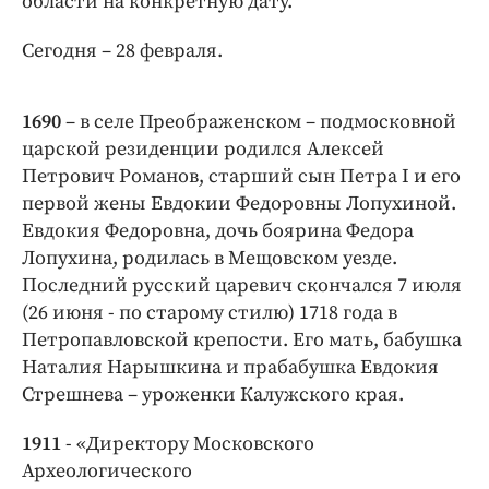
области на конкретную дату.
Интересное чтиво
Клиника года
Сегодня – 28 февраля.
Бренд года
Работодатель года
1690
– в селе Преображенском – подмосковной
царской резиденции родился Алексей
Петрович Романов, старший сын Петра I и его
первой жены Евдокии Федоровны Лопухиной.
Евдокия Федоровна, дочь боярина Федора
Лопухина, родилась в Мещовском уезде.
Последний русский царевич скончался 7 июля
(26 июня - по старому стилю) 1718 года в
Петропавловской крепости. Его мать, бабушка
Наталия Нарышкина и прабабушка Евдокия
Стрешнева – уроженки Калужского края.
1911
- «Директору Московского
Археологического