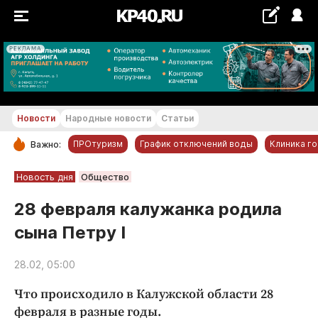
РЕКЛАМА
+21...+22 °С
Новости
Народные новости
Статьи
ПРОтуризм
График отключений воды
Клиника г
Важно:
РУБРИКИ
Новость дня
Общество
Обнинск
28 февраля калужанка родила
Новости компаний
сына Петру I
Статьи
Народные новости
28.02, 05:00
Авто и транспорт
Что происходило в Калужской области 28
Благоустройство
февраля в разные годы.