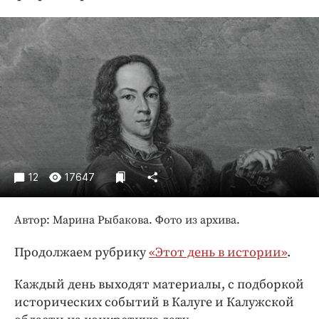
Криминал
Культура
Недвижимость и ЖКХ
Образование
Общество
Погода
Праздники
Происшествия
12
17647
Спорт
Экономика и бизнес
Автор: Марина Рыбакова. Фото из архива.
ПРОЕКТЫ
Продолжаем рубрику
«Этот день в истории»
.
Блоги
Издания
Каждый день выходят материалы, с подборкой
исторических событий в Калуге и Калужской
Медиаперсона