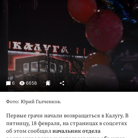
Криминал
Культура
Недвижимость и ЖКХ
Образование
Общество
Погода
Праздники
Происшествия
Спорт
6
6658
Экономика и бизнес
ПРОЕКТЫ
Фото: Юрий Галченков.
Блоги
Первые грачи начали возвращаться в Калугу. В
Издания
пятницу, 18 февраля, на страницах в соцсетях
Медиаперсона
об этом сообщил
начальник отдела