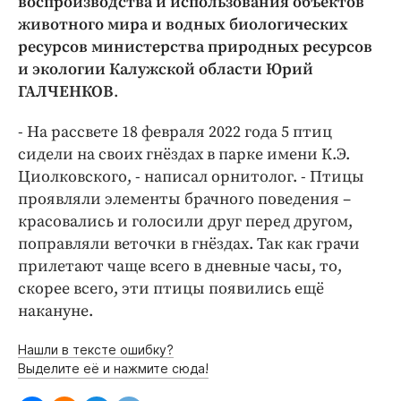
воспроизводства и использования объектов
Интересное чтиво
животного мира и водных биологических
Клиника года
ресурсов министерства природных ресурсов
Бренд года
и экологии Калужской области Юрий
Работодатель года
ГАЛЧЕНКОВ
.
- На рассвете 18 февраля 2022 года 5 птиц
сидели на своих гнёздах в парке имени К.Э.
Циолковского, - написал орнитолог. - Птицы
проявляли элементы брачного поведения –
красовались и голосили друг перед другом,
поправляли веточки в гнёздах. Так как грачи
прилетают чаще всего в дневные часы, то,
скорее всего, эти птицы появились ещё
накануне.
Нашли в тексте ошибку?
Выделите её и нажмите сюда!