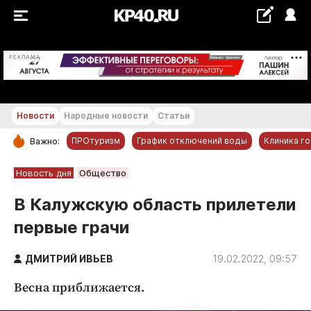
+20...+21 °С
РЕКЛАМА
Новости
Народные новости
Статьи
ПРОтуризм
График отключений воды
Клиника г
Важно:
РУБРИКИ
Новость дня
Общество
Обнинск
В Калужскую область прилетели
Новости компаний
первые грачи
Статьи
Народные новости
ДМИТРИЙ ИВЬЕВ
19.02.2022, 09:57
Авто и транспорт
Весна приближается.
Благоустройство