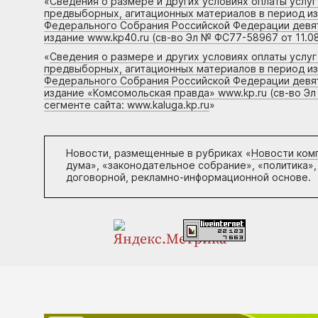
«
Сведения о размере и других условиях оплаты услу
предвыборных, агитационных материалов в период и
Федерального Собрания Российской Федерации девято
издание www.kp40.ru (св-во Эл № ФС77-58967 от 11.08
«
Сведения о размере и других условиях оплаты услу
предвыборных, агитационных материалов в период и
Федерального Собрания Российской Федерации девято
издание «Комсомольская правда» www.kp.ru (св-во Эл
сегменте сайта: www.kaluga.kp.ru
»
Новости, размещенные в рубриках «
Новости ком
дума», «законодательное собрание», «политика»,
договорной, рекламно-информационной основе.