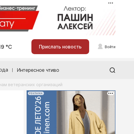
19 °С
Прислать новость
Войти
ода
Интересное чтиво
нам ветеранских организаций
РЕКЛАМА