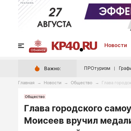
РЕКЛАМА
Новости
Обнинск
ПРОтуризм
Граф
Важно:
Главная
Новости
Общество
Глава городс
→
→
→
Общество
Глава городского само
Моисеев вручил медал