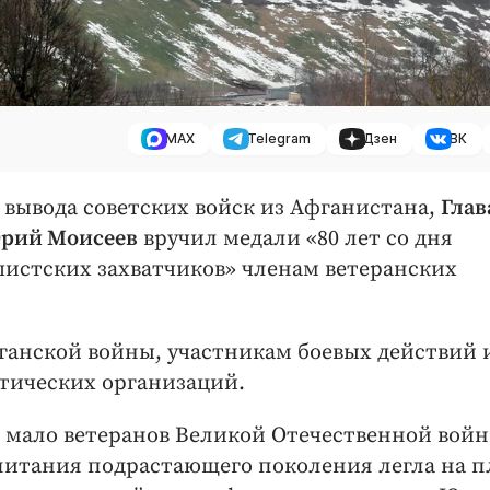
MAX
Telegram
Дзен
ВК
 вывода советских войск из Афганистана,
Глав
Юрий Моисеев
вручил медали «80 лет со дня
истских захватчиков» членам ветеранских
ганской войны, участникам боевых действий 
тических организаций.
ь мало ветеранов Великой Отечественной войн
питания подрастающего поколения легла на п