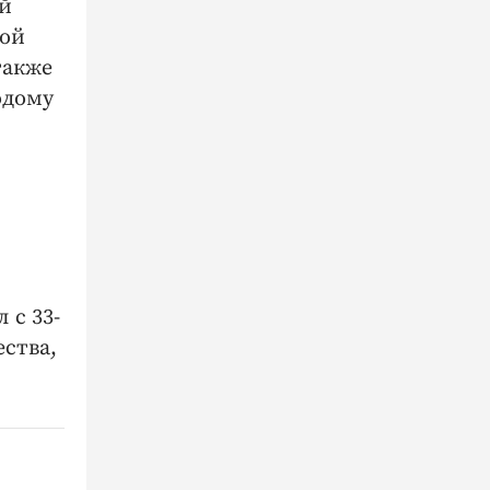
ий
кой
также
одому
 с 33-
ства,