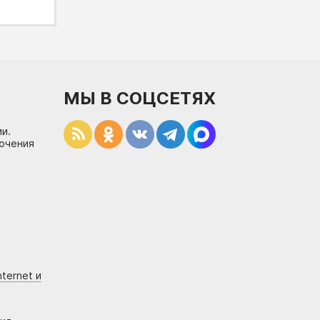
МЫ В СОЦСЕТЯХ
и.
лючения
ternet и