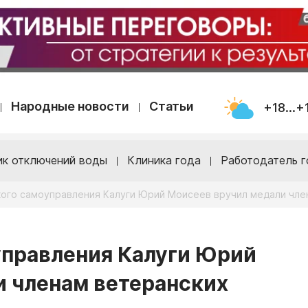
Народные новости
Статьи
+18...+
ик отключений воды
Клиника года
Работодатель г
кого самоуправления Калуги Юрий Моисеев вручил медали чле
управления Калуги Юрий
и членам ветеранских