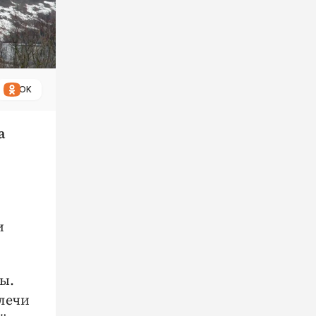
ОК
а
и
ы.
лечи