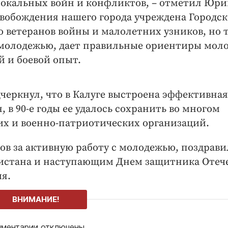
локальных войн и конфликтов, – отметил Юр
освобождения нашего города учреждена Городс
о ветеранов войны и малолетних узников, но 
 с молодежью, дает правильные ориентиры мол
 и боевой опыт.
черкнул, что в Калуге выстроена эффективная
 в 90-е годы ее удалось сохранить во многом
их и военно-патриотических организаций.
в за активную работу с молодежью, поздравил
нистана и наступающим Днем защитника Отече
ия.
ВНИМАНИЕ!
ментарии отключены.