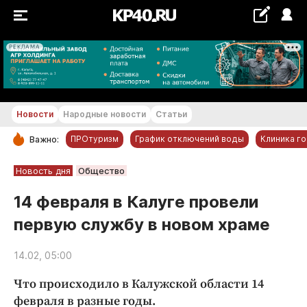
РЕКЛАМА
+29...+30 °С
Новости
Народные новости
Статьи
ПРОтуризм
График отключений воды
Клиника г
Важно:
РУБРИКИ
Новость дня
Общество
Обнинск
14 февраля в Калуге провели
Новости компаний
первую службу в новом храме
Статьи
Народные новости
14.02, 05:00
Авто и транспорт
Что происходило в Калужской области 14
Благоустройство
февраля в разные годы.