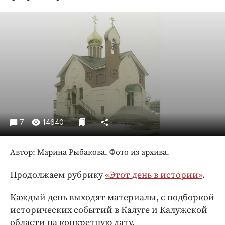
Криминал
Культура
Недвижимость и ЖКХ
Образование
Общество
Погода
Праздники
Происшествия
7
14640
Спорт
Экономика и бизнес
Автор: Марина Рыбакова. Фото из архива.
ПРОЕКТЫ
Продолжаем рубрику
«Этот день в истории»
.
Блоги
Каждый день выходят материалы, с подборкой
Издания
исторических событий в Калуге и Калужской
Медиаперсона
области на конкретную дату.