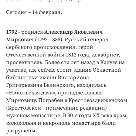
Интересное чтиво
Клиника года
Сегодня – 14 февраля.
Бренд года
Работодатель года
1792
- родился
Александр Яковлевич
Миркович
(1792-1888). Русский генерал
сербского происхождения, герой
Отечественной войны 1812 года, декабрист,
просветитель. Более ста лет назад в Калуге на
участке, где сейчас стоит здание Областной
библиотеки имени Виссариона
Григорьевича Белинского, находилась
«Никольская дача», принадлежавшая
Мирковичу. Погребен в Крестовоздвиженском
(Крестовском - примечание редакции)
мужском монастыре. В 30-е годы XX века храм,
колокольня и некрополь монастыря были
разрушены.