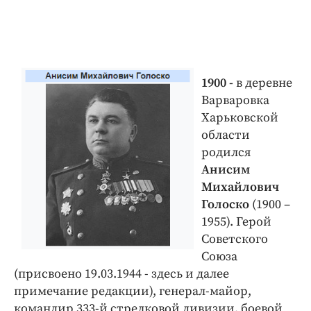
1900 -
в деревне
Варваровка
Харьковской
области
родился
Анисим
Михайлович
Голоско
(1900 –
1955). Герой
Советского
Союза
(присвоено 19.03.1944 - здесь и далее
примечание редакции), генерал-майор,
командир 333-й стрелковой дивизии, боевой