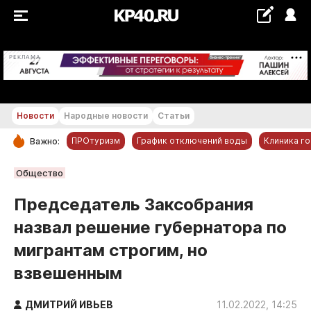
+21...+22 °С
РЕКЛАМА
Новости
Народные новости
Статьи
ПРОтуризм
График отключений воды
Клиника г
Важно:
РУБРИКИ
Общество
Обнинск
Председатель Заксобрания
Новости компаний
назвал решение губернатора по
Статьи
мигрантам строгим, но
Народные новости
взвешенным
Авто и транспорт
Благоустройство
ДМИТРИЙ ИВЬЕВ
11.02.2022, 14:25