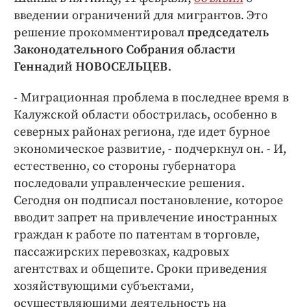
Интересное чтиво
введении ограничений для мигрантов. Это
Клиника года
решение прокомментировал
председатель
Бренд года
Законодательного Собрания области
Работодатель года
Геннадий НОВОСЕЛЬЦЕВ
.
- Миграционная проблема в последнее время в
Калужской области обострилась, особенно в
северных районах региона, где идет бурное
экономическое развитие, - подчеркнул он. - И,
естественно, со стороны губернатора
последовали управленческие решения.
Сегодня он подписал постановление, которое
вводит запрет на привлечение иностранных
граждан к работе по патентам в торговле,
пассажирских перевозках, кадровых
агентствах и общепите. Сроки приведения
хозяйствующими субъектами,
осуществляющими деятельность на