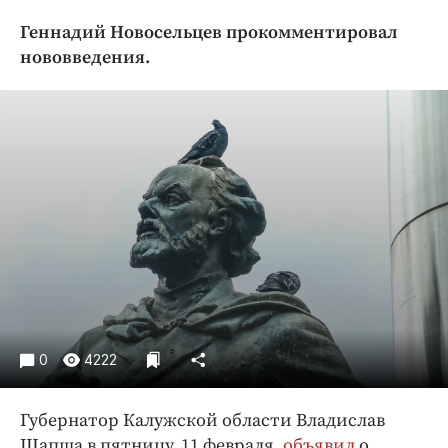
Криминал
Геннадий Новосельцев прокомментировал
Культура
нововведения.
Недвижимость и ЖКХ
Образование
Общество
Погода
Праздники
Происшествия
Спорт
Экономика и бизнес
ПРОЕКТЫ
0
4222
Блоги
Издания
Губернатор Калужской области Владислав
Медиаперсона
Шапша в пятницу, 11 февраля,
объявил
о