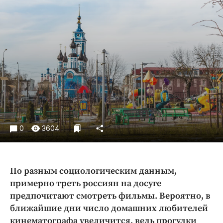
Криминал
Культура
Недвижимость и ЖКХ
Образование
Общество
Погода
Праздники
Происшествия
Спорт
0
3604
Экономика и бизнес
ПРОЕКТЫ
По разным социологическим данным,
Блоги
примерно треть россиян на досуге
предпочитают смотреть фильмы. Вероятно, в
Издания
ближайшие дни число домашних любителей
Медиаперсона
кинематографа увеличится, ведь прогулки