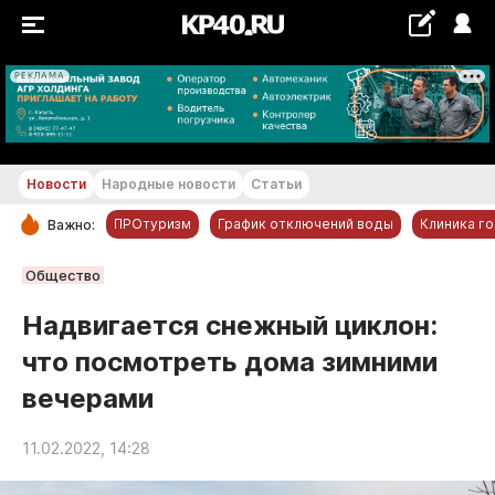
РЕКЛАМА
+21...+22 °С
Новости
Народные новости
Статьи
ПРОтуризм
График отключений воды
Клиника г
Важно:
РУБРИКИ
Общество
Обнинск
Надвигается снежный циклон:
Новости компаний
что посмотреть дома зимними
Статьи
вечерами
Народные новости
Авто и транспорт
11.02.2022, 14:28
Благоустройство