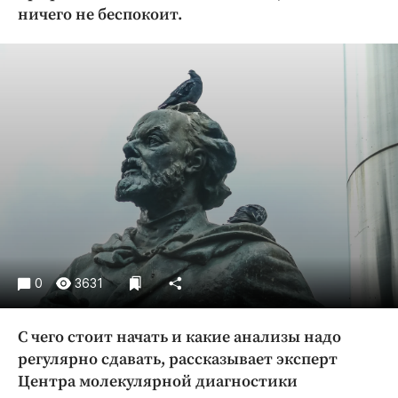
Криминал
ничего не беспокоит.
Культура
Недвижимость и ЖКХ
Образование
Общество
Погода
Праздники
Происшествия
Спорт
Экономика и бизнес
0
3631
ПРОЕКТЫ
Блоги
С чего стоит начать и какие анализы надо
Издания
регулярно сдавать, рассказывает эксперт
Медиаперсона
Центра молекулярной диагностики