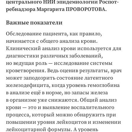
центрального НИИ эпидемиологии Роспот­
Интересное чтиво
ребнадзора Маргарита ПРОВОРОТОВА.
Клиника года
Бренд года
Важные показатели
Работодатель года
Обследование пациента, как правило,
начинается с общего анализа крови.
Клинический анализ крови используется для
диагностики различных заболеваний,
но ведущая роль — ​исследование системы
кроветворения. Ведь оценив результаты, врач
может заподозрить состоя­ние латентного
железодефицита, когда уровень гемоглобина
в анализе ещё в норме, но запасы железа
в организме уже снижаются. Общий анализ
крови — ​это и выявление воспалительного
процесса, который можно обнаружить при
повышении уровня лейкоцитов и изменении
лейкоцитарной формулы. А уровень