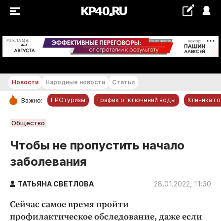
+18...+19 °С
РЕКЛАМА
Новости
Народные новости
Статьи
ПРОтуризм
График отключений воды
Клиника г
Важно:
РУБРИКИ
Общество
Обнинск
Чтобы не пропустить начало
Новости компаний
заболевания
Статьи
Народные новости
ТАТЬЯНА СВЕТЛОВА
28.01.2022, 11:30
Авто и транспорт
Сейчас самое время пройти
Благоустройство
профилактическое обследование, даже если