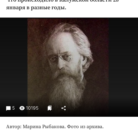
Криминал
января в разные годы.
Культура
Недвижимость и ЖКХ
Образование
Общество
Погода
Праздники
Происшествия
Спорт
Экономика и бизнес
ПРОЕКТЫ
5
10195
Блоги
Издания
Автор: Марина Рыбакова. Фото из архива.
Медиаперсона