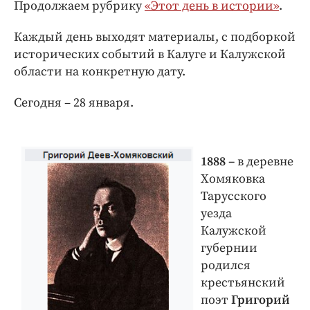
Интересное чтиво
Продолжаем рубрику
«Этот день в истории»
.
Клиника года
Каждый день выходят материалы, с подборкой
Бренд года
исторических событий в Калуге и Калужской
Работодатель года
области на конкретную дату.
Сегодня – 28 января.
1888 –
в деревне
Хомяковка
Тарусского
уезда
Калужской
губернии
родился
крестьянский
поэт
Григорий