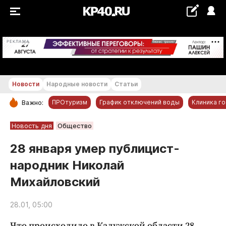
+24...+25 °С
РЕКЛАМА
Новости
Народные новости
Статьи
ПРОтуризм
График отключений воды
Клиника г
Важно:
РУБРИКИ
Новость дня
Общество
Обнинск
28 января умер публицист-
Новости компаний
народник Николай
Статьи
Михайловский
Народные новости
Авто и транспорт
28.01, 05:00
Благоустройство
Что происходило в Калужской области 28