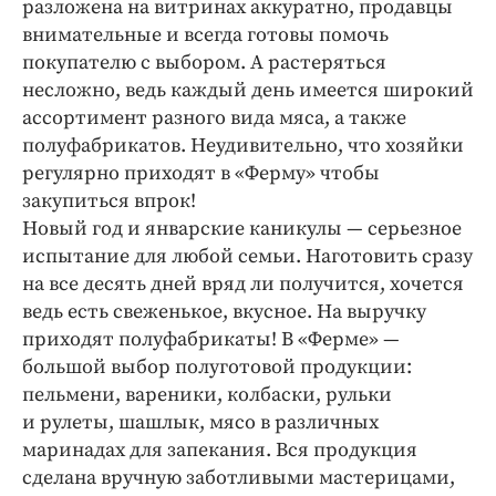
разложена на витринах аккуратно, продавцы
Интересное чтиво
внимательные и всегда готовы помочь
Клиника года
покупателю с выбором. А растеряться
Бренд года
несложно, ведь каждый день имеется широкий
Работодатель года
ассортимент разного вида мяса, а также
полуфабрикатов. Неудивительно, что хозяйки
регулярно приходят в «Ферму» чтобы
закупиться впрок!
Новый год и январские каникулы — серьезное
испытание для любой семьи. Наготовить сразу
на все десять дней вряд ли получится, хочется
ведь есть свеженькое, вкусное. На выручку
приходят полуфабрикаты! В «Ферме» —
большой выбор полуготовой продукции:
пельмени, вареники, колбаски, рульки
и рулеты, шашлык, мясо в различных
маринадах для запекания. Вся продукция
сделана вручную заботливыми мастерицами,