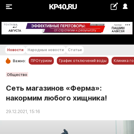
+20...+21 °С
РЕКЛАМА
Новости
Народные новости
Статьи
ПРОтуризм
График отключений воды
Клиника г
Важно:
РУБРИКИ
Общество
Обнинск
Сеть магазинов «Ферма»:
Новости компаний
накормим любого хищника!
Статьи
Народные новости
29.12.2021, 15:16
Авто и транспорт
Благоустройство