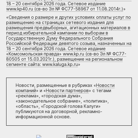
18 – 20 сентября 2026 года. Сетевое издание
www.kp40.ru (св-во Эл № ФС77-58967 от 11.08.2014г.)
»
«
Сведения о размере и других условиях оплаты услуг по
размещению на страницах сетевого издания для
размещения предвыборных, агитационных материалов в
период избирательной кампании по выборам в
Государственную Думу Федерального Собрания
Российской Федерации девятого созыва, назначенных на
18 – 20 сентября 2026 года. Сетевое издание
«Комсомольская правда» www.kp.ru (св-во Эл № ФС77-
80505 от 15.03.2021г.), размещение на региональном
сегменте сайта: www.kaluga.kp.ru
»
Новости, размещенные в рубриках «
Новости
компаний
» и «
Новости партнеров
» с тегами
«реклама», «городская дума»,
«законодательное собрание», «политика»,
«область», «Городской голова Калуги»
публикуются на договорной, рекламно-
информационной основе.