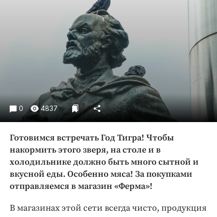
Криминал
Культура
Недвижимость и ЖКХ
Образование
Общество
Погода
Праздники
Происшествия
0
4837
Спорт
Готовимся встречать Год Тигра! Чтобы
Экономика и бизнес
накормить этого зверя, на столе и в
ПРОЕКТЫ
холодильнике должно быть много сытной и
вкусной еды. Особенно мяса! За покупками
Блоги
отправляемся в магазин «Ферма»!
Издания
Медиаперсона
В магазинах этой сети всегда чисто, продукция