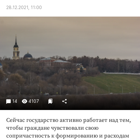
Криминал
28.12.2021, 11:00
Культура
Недвижимость и ЖКХ
Образование
Общество
Погода
Праздники
Происшествия
Спорт
Экономика и бизнес
ПРОЕКТЫ
14
4107
Блоги
Сейчас государство активно работает над тем,
Издания
чтобы граждане чувствовали свою
Медиаперсона
сопричастность к формированию и расходам