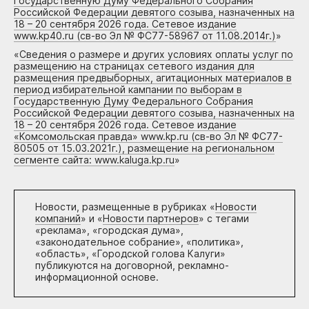
Государственную Думу Федерального Собрания
Российской Федерации девятого созыва, назначенных на
18 – 20 сентября 2026 года. Сетевое издание
www.kp40.ru (св-во Эл № ФС77-58967 от 11.08.2014г.)
»
«
Сведения о размере и других условиях оплаты услуг по
размещению на страницах сетевого издания для
размещения предвыборных, агитационных материалов в
период избирательной кампании по выборам в
Государственную Думу Федерального Собрания
Российской Федерации девятого созыва, назначенных на
18 – 20 сентября 2026 года. Сетевое издание
«Комсомольская правда» www.kp.ru (св-во Эл № ФС77-
80505 от 15.03.2021г.), размещение на региональном
сегменте сайта: www.kaluga.kp.ru
»
Новости, размещенные в рубриках «
Новости
компаний
» и «
Новости партнеров
» с тегами
«реклама», «городская дума»,
«законодательное собрание», «политика»,
«область», «Городской голова Калуги»
публикуются на договорной, рекламно-
информационной основе.