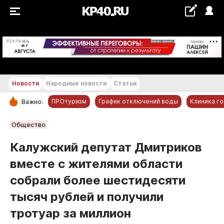
+23...+24 °С
РЕКЛАМА
Новости
Народные новости
Статьи
ПРОтуризм
График отключений воды
Клиника г
Важно:
РУБРИКИ
Общество
Обнинск
Калужский депутат Дмитриков
Новости компаний
вместе с жителями области
Статьи
собрали более шестидесяти
Народные новости
тысяч рублей и получили
Авто и транспорт
тротуар за миллион
Благоустройство