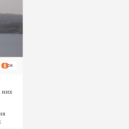
ОК
з них
ия
х