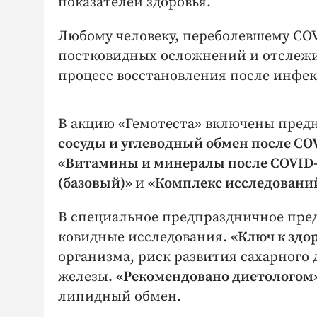
показателей здоровья.
Любому человеку, переболевшему COV
постковидных осложнений и отслежив
процесс восстановления после инфе
В акцию «Гемотеста» включены предн
сосуды и углеводный обмен после CO
«Витамины и минералы после COVID-
(базовый)»
и
«Комплекс исследований
В специальное предпраздничное пре
ковидные исследования.
«Ключ к здо
организма, риск развития сахарного
железы.
«Рекомендовано диетологом
липидный обмен.