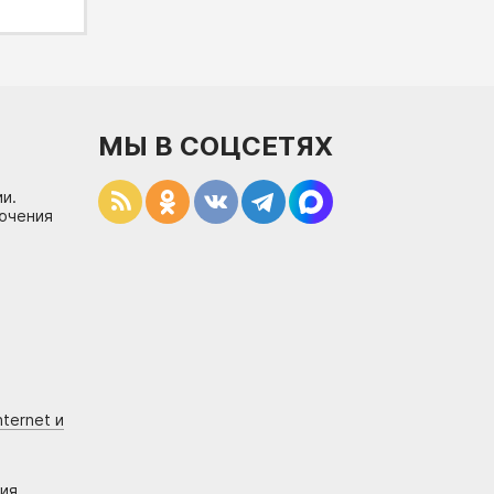
МЫ В СОЦСЕТЯХ
и.
лючения
ternet и
ния