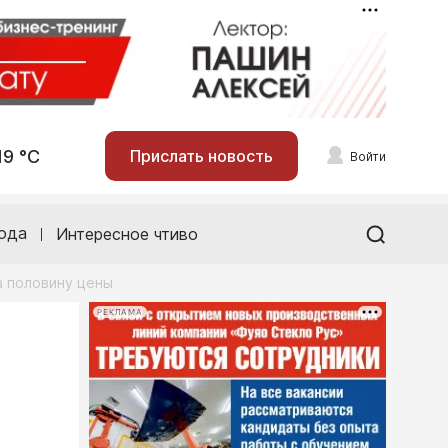
19 °С
Прислать новость
Войти
ода
Интересное чтиво
а половину цены
РЕКЛАМА