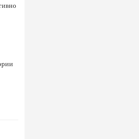
тивно
ории