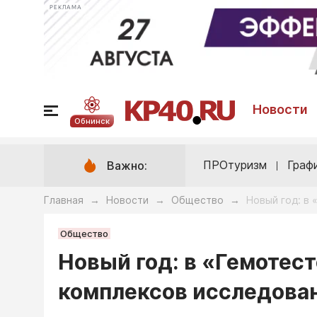
РЕКЛАМА
Новости
Обнинск
ПРОтуризм
Граф
Важно:
Главная
Новости
Общество
Новый год: в
→
→
→
Общество
Новый год: в «Гемотес
комплексов исследован