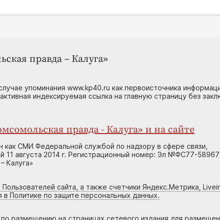
ьская правда – Калуга»
случае упоминания www.kp40.ru как первоисточника информаци
 активная индексируемая ссылка на главную страницу без зак
мсомольская правда - Калуга» и на сайте
н как СМИ Федеральной службой по надзору в сфере связи,
 11 августа 2014 г. Регистрационный номер: Эл №ФС77-58967
– Калуга»
 Пользователей сайта, а также счетчики Яндекс.Метрика, Livein
я в Политике по защите персональных данных.
г по размещению на страницах сетевого издания для размеще