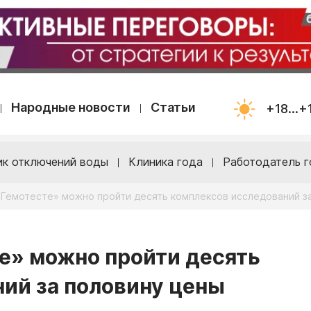
Народные новости
Статьи
+18...+
ик отключений воды
Клиника года
Работодатель г
 «Гемотесте» можно пройти десять комплексов исследований з
те» можно пройти десять
ий за половину цены