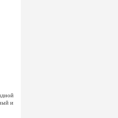
,
идной
ный и