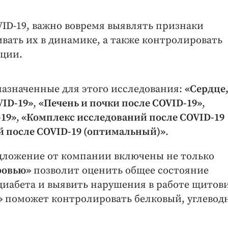
ID-19, важно вовремя выявлять признаки
ать их в динамике, а также контролировать
кции.
азначенные для этого исследования:
«Сердце
VID-19»
,
«Печень и почки после COVID-19»
,
19»
,
«Комплекс исследований после COVID-19
 после COVID-19 (оптимальный)»
.
дложение от компании включены не только
ровью»
позволит оценить общее состояние
 диабета и выявить нарушения в работе щитов
»
поможет контролировать белковый, углевод