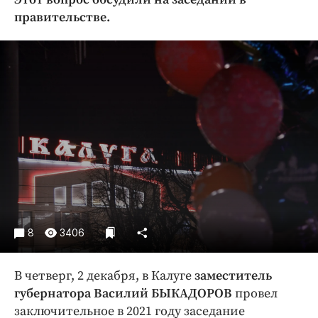
Криминал
правительстве.
Культура
Недвижимость и ЖКХ
Образование
Общество
Погода
Праздники
Происшествия
Спорт
Экономика и бизнес
ПРОЕКТЫ
8
3406
Блоги
В четверг, 2 декабря, в Калуге
заместитель
Издания
губернатора Василий БЫКАДОРОВ
провел
Медиаперсона
заключительное в 2021 году заседание