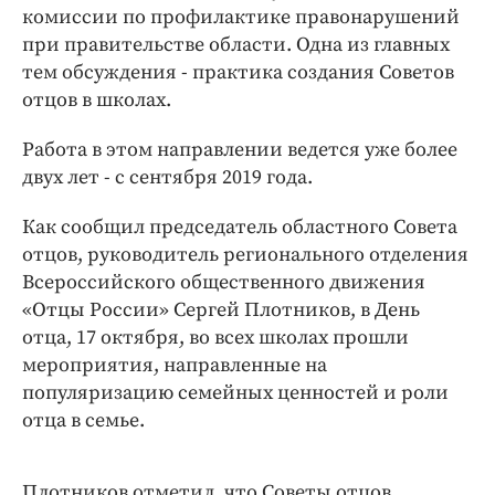
Интересное чтиво
комиссии по профилактике правонарушений
Клиника года
при правительстве области. Одна из главных
тем обсуждения - практика создания Советов
Бренд года
отцов в школах.
Работодатель года
Работа в этом направлении ведется уже более
двух лет - с сентября 2019 года.
Как сообщил председатель областного Совета
отцов, руководитель регионального отделения
Всероссийского общественного движения
«Отцы России» Сергей Плотников, в День
отца, 17 октября, во всех школах прошли
мероприятия, направленные на
популяризацию семейных ценностей и роли
отца в семье.
Плотников отметил, что Советы отцов