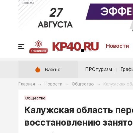
РЕКЛАМА
Новости
Обнинск
ПРОтуризм
Граф
Важно:
Главная
Новости
Общество
Калужская об
→
→
→
Общество
Калужская область пер
восстановлению занят