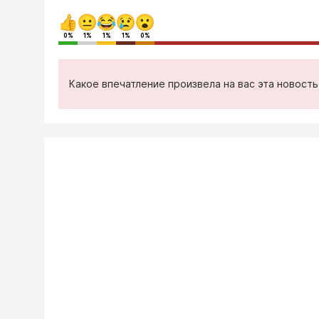
0%
1%
1%
1%
0%
Какое впечатление произвела на вас эта новост