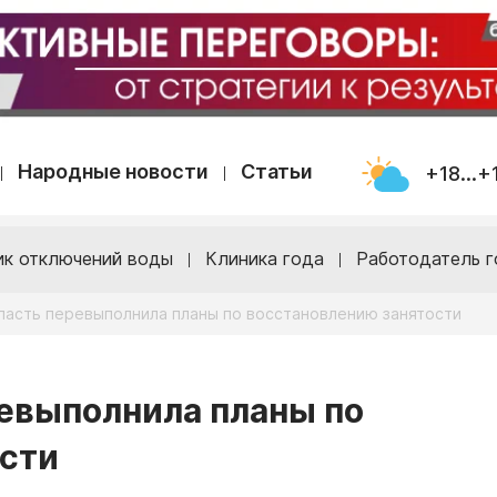
Народные новости
Статьи
+18...+
ик отключений воды
Клиника года
Работодатель г
ласть перевыполнила планы по восстановлению занятости
евыполнила планы по
ости