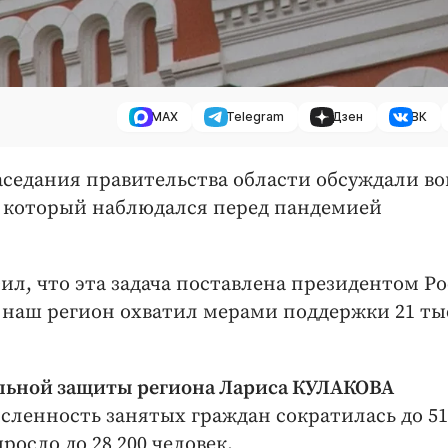
MAX
Telegram
Дзен
ВК
заседания правительства области обсуждали в
, который наблюдался перед пандемией
ил, что эта задача поставлена президентом Р
наш регион охватил мерами поддержки 21 ты
альной защиты региона Лариса КУЛАКОВА
численность занятых граждан сократилась до 51
росло до 28 200 человек.