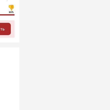
98%
сть