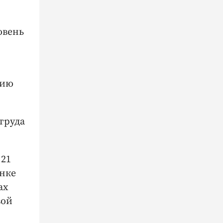
овень
нию
труда
 21
енке
ах
вой