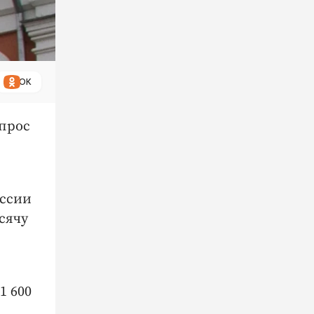
ОК
опрос
оссии
сячу
1 600