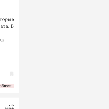
оторые
ата. В
да
область
282
оценили