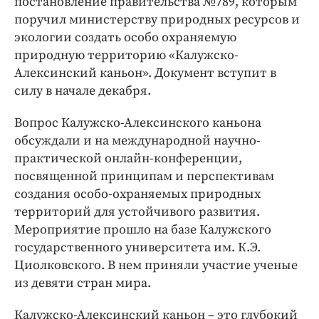
постановление правительства №789, которым
Интересное чтиво
поручил министерству природных ресурсов и
Клиника года
экологии создать особо охраняемую
Бренд года
природную территорию «Калужско-
Работодатель года
Алексинский каньон». Документ вступит в
силу в начале декабря.
Вопрос Калужско-Алексинского каньона
обсуждали и на международной научно-
практической онлайн-конференции,
посвященной принципам и перспективам
создания особо-охраняемых природных
территорий для устойчивого развития.
Мероприятие прошло на базе Калужского
государственного университета им. К.Э.
Циолковского. В нем приняли участие ученые
из девяти стран мира.
Калужско-Алексинский каньон – это глубокий