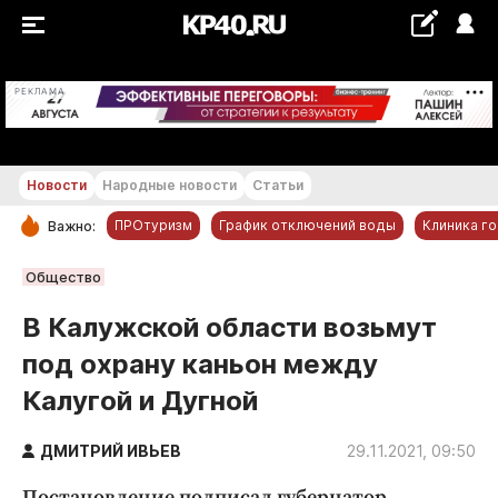
+20...+21 °С
РЕКЛАМА
Новости
Народные новости
Статьи
ПРОтуризм
График отключений воды
Клиника г
Важно:
РУБРИКИ
Общество
Обнинск
В Калужской области возьмут
Новости компаний
под охрану каньон между
Статьи
Калугой и Дугной
Народные новости
Авто и транспорт
ДМИТРИЙ ИВЬЕВ
29.11.2021, 09:50
Благоустройство
Постановление подписал губернатор.