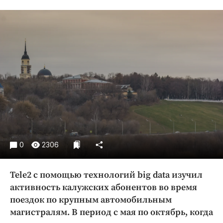
Криминал
Культура
Недвижимость и ЖКХ
Образование
Общество
Погода
Праздники
Происшествия
Спорт
Экономика и бизнес
0
2306
ПРОЕКТЫ
Tele2 с помощью технологий big data изучил
Блоги
активность калужских абонентов во время
Издания
поездок по крупным автомобильным
Медиаперсона
магистралям. В период с мая по октябрь, когда