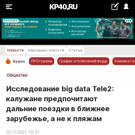
РЕКЛАМА
+16...+17 °С
Новости
Народные новости
Статьи
ПРОтуризм
График отключений воды
Клиника г
Важно:
РУБРИКИ
Общество
Обнинск
Исследование big data Tele2:
Новости компаний
калужане предпочитают
Статьи
дальние поездки в ближнее
Народные новости
зарубежье, а не к пляжам
Авто и транспорт
Благоустройство
10.11.2021, 10:31