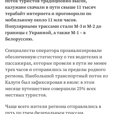
поток туристов традиционно высок,
Интересное чтиво
калужане скачали в пути свыше 11 тысяч
Клиника года
терабайт интернета и проговорили по
Бренд года
мобильному около 11 млн часов.
Работодатель года
Популярными трассами стали М-3 и М-2 до
границы с Украиной, а также М-1 – в
Белоруссию.
Специалисты оператора проанализировали
обезличенную статистику о тех водителях и
пассажирах, которые провели в пути не менее
трех часов и отправились за пределы родного
региона. Наибольший транспортный поток из
Калуги был зафиксирован в июле: в этом
месяце путешествие совершили 25% всех
местных туристов.
Чаще всего жители региона отправлялись в
путь по трем федеральным трассам.