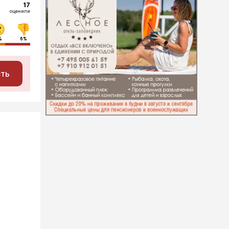
17
оценили
%
6%
сть