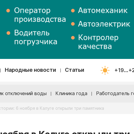
Народные новости
Статьи
+19...+
ик отключений воды
Клиника года
Работодатель г
стории: 6 ноября в Калуге открыли три памятника