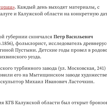
тории»
. Каждый день выходят материалы, с
алуге и Калужской области на конкретную дат
ой губернии скончался
Петр Васильевич
.10).1856), фольклорист, исследователь древнеру
тиной Пустыни. Детские годы провел в родов
ихвинского уезда.
кого турбинного завода (ул. Московская, 241)
овили его на Мытищинском заводе художеств
 скульптор Михаил Иванович Ласточкин.
ия КГБ Калужской области был открыт бронзо