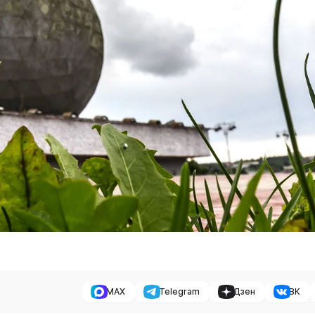
MAX
Telegram
Дзен
ВК