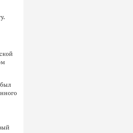
у.
сской
ом
 был
енного
вый