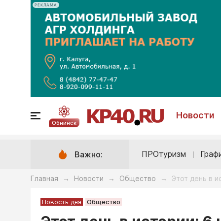
РЕКЛАМА
Новости
Обнинск
ПРОтуризм
Граф
Важно:
Главная
Новости
Общество
Этот день в и
→
→
→
Новость дня
Общество