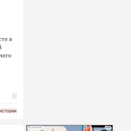
те в
й
чего
 истории
РЕКЛАМА