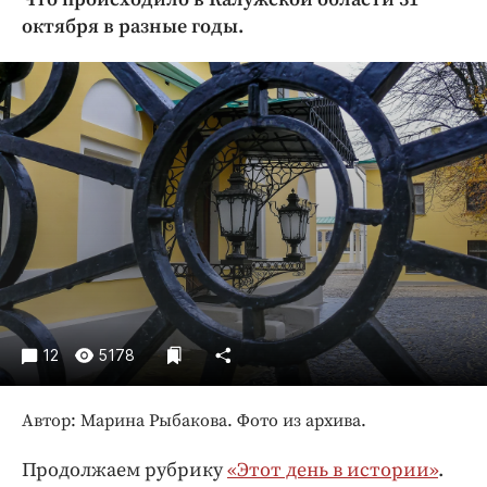
Криминал
октября в разные годы.
Культура
Недвижимость и ЖКХ
Образование
Общество
Погода
Праздники
Происшествия
Спорт
Экономика и бизнес
ПРОЕКТЫ
12
5178
Блоги
Автор: Марина Рыбакова. Фото из архива.
Издания
Медиаперсона
Продолжаем рубрику
«Этот день в истории»
.