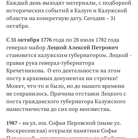
Интересное чтиво
Каждый день выходят материалы, с подборкой
исторических событий в Калуге и Калужской
Клиника года
области на конкретную дату. Сегодня – 31
Бренд года
октября.
Работодатель года
С 31 октября 1776
года по 28 июля 1782 года
генерал-майор
Лецкой Алексей Петрович
становится калужским губернатором. Лецкой -
правая рука генерал-губернатора
Кречетникова. О его деятельности на этом
посту в архивных документах ни строчки!
Может, что-то и было, но до нашего времени
не сохранилось. Причина отставки Лецкого с
поста гражданского губернатора Калужского
наместничества до сих пор неизвестна.
1987
– на ул. им. Софьи Перовской (ныне ул.
Воскресенская) открыли памятник Софье