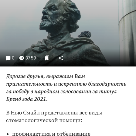
Криминал
Культура
Недвижимость и ЖКХ
Образование
Общество
Погода
0
3759
Праздники
Происшествия
Дорогие друзья, выражаем Вам
Спорт
признательность и искреннюю благодарность
Экономика и бизнес
за победу в народном голосовании за титул
ПРОЕКТЫ
Бренд года 2021.
Блоги
В Нью Смайл представлены все виды
Издания
стоматологической помощи:
Медиаперсона
профилактика и отбеливание