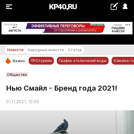
+24...+25 °С
РЕКЛАМА
Новости
Народные новости
Статьи
ПРОтуризм
График отключений воды
Клиника г
Важно:
РУБРИКИ
Общество
Обнинск
Нью Смайл - Бренд года 2021!
Новости компаний
01.11.2021, 12:00
Статьи
Народные новости
Авто и транспорт
Благоустройство